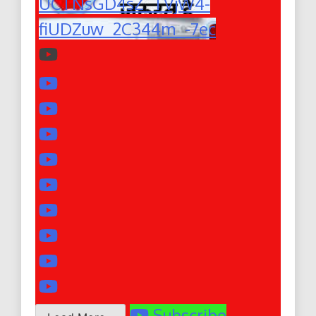
UCTNsGD4sZ_TVjW4-
fiUDZuw_2C344m_-7ec
Subscribe