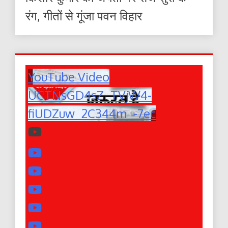
रंग, गीतों से गूंजा पवन विहार
YouTube Video
UCTNsGD4sZ_TVjW4-
fiUDZuw_2C344m_-7ec