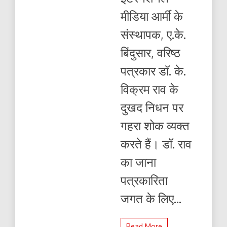
निधन
मीडिया आर्मी के
पर
भारतीय
संस्थापक, ए.के.
मीडिया
फाउंडेशन
बिंदुसार, वरिष्ठ
परिवार
की
पत्रकार डॉ. के.
ओर
से
विक्रम राव के
भावभीनी
श्रद्धांजलि
दुखद निधन पर
गहरा शोक व्यक्त
करते हैं। डॉ. राव
का जाना
पत्रकारिता
जगत के लिए...
Read More