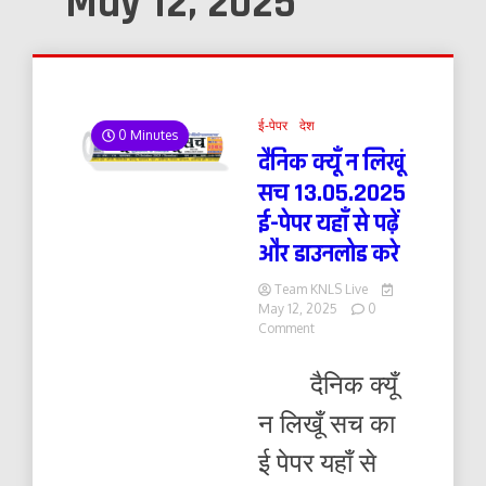
May 12, 2025
ई-पेपर
देश
0 Minutes
दैनिक क्यूँ न लिखूं
सच 13.05.2025
ई-पेपर यहाँ से पढ़ें
और डाउनलोड करे
Team KNLS Live
May 12, 2025
0
on
Comment
दैनिक
क्यूँ
दैनिक क्यूँ
न
लिखूं
न लिखूँ सच का
सच
13.05.2025
ई पेपर यहाँ से
ई-
पेपर