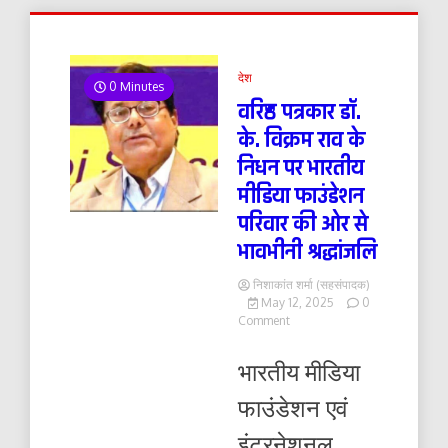
देश
0 Minutes
वरिष्ठ पत्रकार डॉ.
के. विक्रम राव के
निधन पर भारतीय
मीडिया फाउंडेशन
परिवार की ओर से
भावभीनी श्रद्धांजलि
निशाकांत शर्मा (सहसंपादक)
May 12, 2025
0
on
Comment
वरिष्ठ
पत्रकार
भारतीय मीडिया
डॉ.
के.
फाउंडेशन एवं
विक्रम
राव
इंटरनेशनल
के