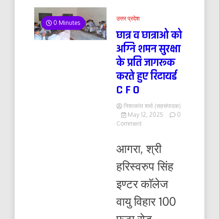
उत्तर प्रदेश
0 Minutes
छात्र व छात्राओ को
अग्नि शमन सुरक्षा
के प्रति जागरूक
करते हुए रिटायर्ड
C F O
निशाकांत शर्मा (सहसंपादक)
May 12, 2025
0
on
Comment
छात्र
व
आगरा, श्री
छात्राओ
को
हरिस्वरुप सिंह
अग्नि
शमन
इण्टर काॅलेज
सुरक्षा
के
वायु विहार 100
प्रति
जागरूक
फुटा रोड