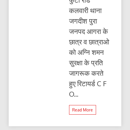
करते
हुए
कलवारी थाना
रिटायर्ड
C
जगदीश पुरा
F
O
जनपद आगरा के
छात्र व छात्राओ
को अग्नि शमन
सुरक्षा के प्रति
जागरूक करते
हुए रिटायर्ड C F
O...
Read More