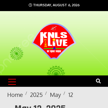
Skip
THURSDAY, AUGUST 6, 2026
to
content
KNLS LIVE
India`s No.1 News Portal
Home
2025
May
12