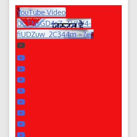
YouTube Video
UCTNsGD4sZ_TVjW4-
fiUDZuw_2C344m_-7ec