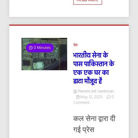
देश
0 Minutes
भारतीय सेना के
पास पाकिस्तान के
एक एक घर का
डाटा मौजूद है
निशाकांत शर्मा (सहसंपादक)
May 12, 2025
0
on
Comment
भारतीय
सेना
कल सेना द्वारा दी
के
पास
गई प्रेस
पाकिस्तान
के