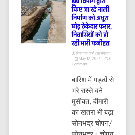
डूडा विभाग द्वारा
किए जा रहे नाली
निर्माण को अधूरा
छोड़ ठेकेदार फरार,
निवासियों को हो
रही भारी फजीहत
निशाकांत शर्मा (सहसंपादक)
May 12, 2025
0
on
Comment
डूडा
विभाग
बारिश में गड्ढों से
द्वारा
किए
भरे रास्ते बने
जा
रहे
मुसीबत, बीमारी
नाली
निर्माण
का खतरा भी बढ़ा
को
अधूरा
सोनभद्र चोपन/
छोड़
ठेकेदार
सोनभद्र। चोपन
फरार,