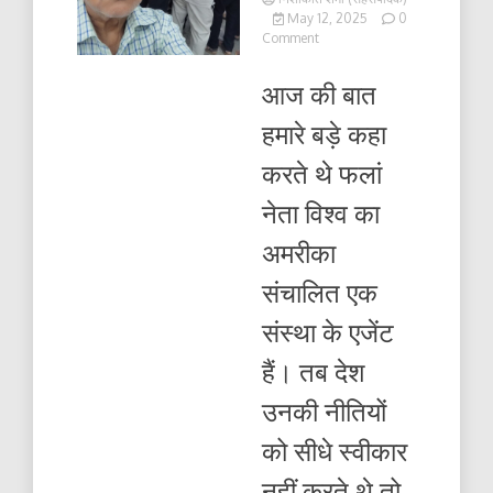
May 12, 2025
0
on
Comment
ताल
खुदा
आज की बात
नहीं
मगर
हमारे बड़े कहा
कुदा
देना
करते थे फलां
ही
तो
नेता विश्व का
है,
शंकर
अमरीका
देव
तिवारी
संचालित एक
संस्था के एजेंट
हैं। तब देश
उनकी नीतियों
को सीधे स्वीकार
नहीं करते थे तो