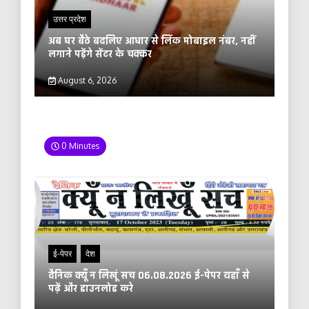
उत्तर प्रदेश
अब घर बैठे बदलिए आधार से लिंक मोबाइल नंबर, नहीं
लगाने पड़ेंगे सेंटर के चक्कर
August 6, 2026
0 Minutes
ई-पेपर
देश
दैनिक क्यूँ न लिखूं सच 06.08.2026 ई-पेपर यहाँ से
पढ़ें और डाउनलोड करे