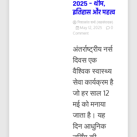
2025 – थीम,
इतिहास और महत्व
निशाकांत शर्मा (सहसंपादक)
May 12, 2025
0
on
Comment
अंतर्राष्ट्रीय
नर्स
अंतर्राष्ट्रीय नर्स
दिवस,
12
दिवस एक
मई
2025
वैश्विक स्वास्थ्य
–
थीम,
सेवा कार्यक्रम है
इतिहास
और
जो हर साल 12
महत्व
मई को मनाया
जाता है। यह
दिन आधुनिक
नर्सिंग की