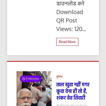
डाउनलोड करे
यहाँ
से
Download
पढ़ें
और
QR Post
डाउनलोड
करे
Views: 120...
Read More
दुनिया
0 Minutes
ताल खुदा नहीं मगर
कुदा देना ही तो है,
शंकर देव तिवारी
निशाकांत शर्मा (सहसंपादक)