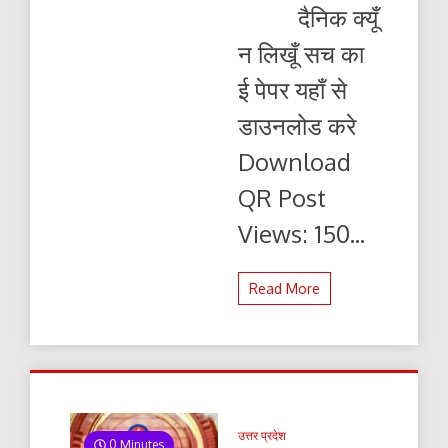
क्यूँ
दैनिक क्यूँ
न
लिखूं
न लिखूँ सच का
सच
21.03.2025
ई पेपर यहाँ से
ई-
पेपर
डाउनलोड करे
यहाँ
से
Download
पढ़ें
और
QR Post
डाउनलोड
करे
Views: 150...
Read More
उत्तर प्रदेश
0 Minutes