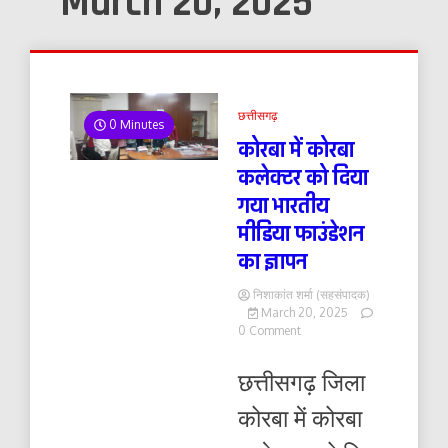
March 20, 2025
छत्तीसगढ़
0 Minutes
कोरबा में कोरबा
कलेक्टर को दिया
गया भारतीय
मीडिया फाउंडेशन
का ज्ञापन
निशाकांत शर्मा (सहसंपादक)
March 20, 2025
on
0 Comment
कोरबा
में
छत्तीसगढ़ जिला
कोरबा
कलेक्टर
कोरबा में कोरबा
को
दिया