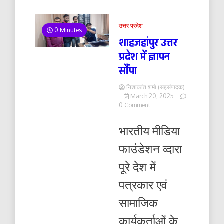
उत्तर प्रदेश
0 Minutes
शाहजहांपुर उत्तर
प्रदेश में ज्ञापन
सौंपा
निशाकांत शर्मा (सहसंपादक)
March 20, 2025
on
0 Comment
शाहजहांपुर
उत्तर
भारतीय मीडिया
प्रदेश
में
फाउंडेशन व्दारा
ज्ञापन
सौंपा
पूरे देश में
पत्रकार एवं
सामाजिक
कार्यकर्ताओं के