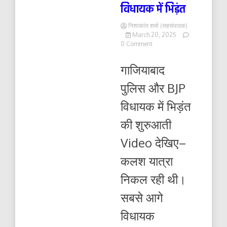
विधायक में भिड़ंत
निशाकांत शर्मा (सहसंपादक)
March 20, 2025
on
0 Comment
गाजियाबाद
पुलिस
गाजियाबाद
और
BJP
पुलिस और BJP
विधायक
में
विधायक में भिड़ंत
भिड़ंत
की शुरुआती
Video देखिए–
कलश यात्रा
निकल रही थी।
सबसे आगे
विधायक