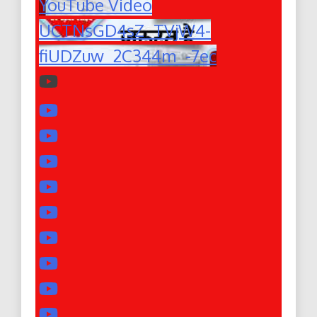
YouTube Video
UCTNsGD4sZ_TVjW4-
fiUDZuw_2C344m_-7ec