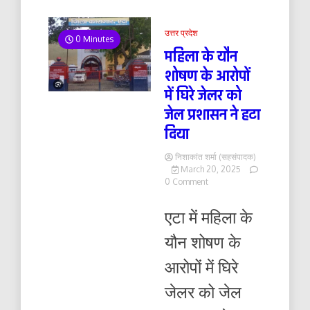
उत्तर प्रदेश
0 Minutes
महिला के यौन
शोषण के आरोपों
में घिरे जेलर को
जेल प्रशासन ने हटा
दिया
निशाकांत शर्मा (सहसंपादक)
March 20, 2025
on
0 Comment
महिला
के
एटा में महिला के
यौन
शोषण
यौन शोषण के
के
आरोपों
आरोपों में घिरे
में
घिरे
जेलर को जेल
जेलर
को