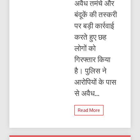
अवैध तमंचे और
और
बंदूकें
बंदूकें की तस्करी
कारतूस
बरामद
पर बड़ी कार्रवाई
कर
छः
करते हुए छह
को
भेजा
लोगों को
जेल
गिरफ्तार किया
है। पुलिस ने
आरोपियों के पास
से अवैध...
Read More