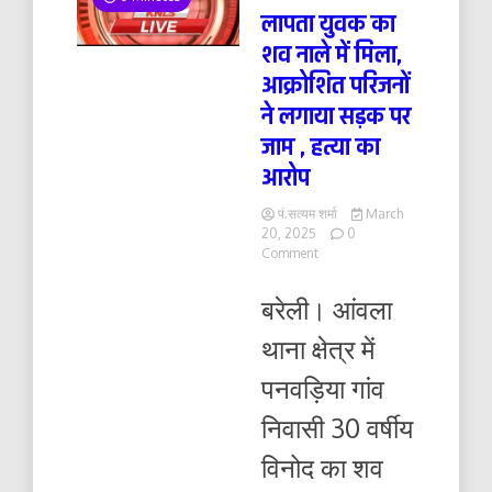
लापता युवक का
शव नाले में मिला,
आक्रोशित परिजनों
ने लगाया सड़क पर
जाम , हत्या का
आरोप
पं.सत्यम शर्मा
March
20, 2025
0
on
Comment
लापता
युवक
बरेली। आंवला
का
शव
थाना क्षेत्र में
नाले
में
पनवड़िया गांव
मिला,
आक्रोशित
निवासी 30 वर्षीय
परिजनों
ने
विनोद का शव
लगाया
सड़क