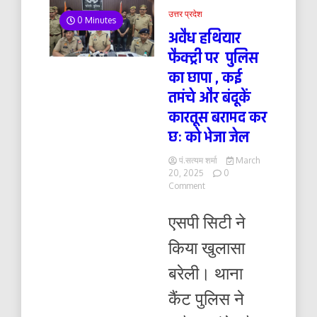
उत्तर प्रदेश
0 Minutes
अवैध हथियार
फैक्ट्री पर पुलिस
का छापा , कई
तमंचे और बंदूकें
कारतूस बरामद कर
छः को भेजा जेल
पं.सत्यम शर्मा
March
20, 2025
0
on
Comment
अवैध
हथियार
एसपी सिटी ने
फैक्ट्री
पर
किया खुलासा
पुलिस
का
बरेली। थाना
छापा
,
कैंट पुलिस ने
कई
तमंचे