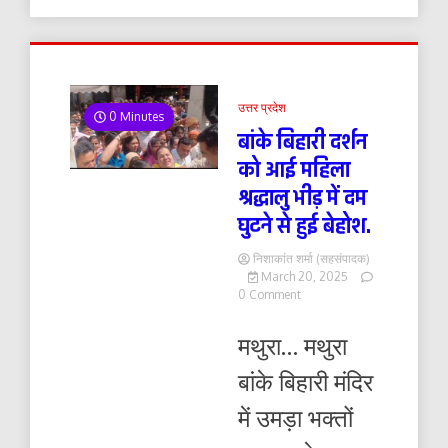
उत्तर प्रदेश
0 Minutes
बांके बिहारी दर्शन
को आई महिला
श्रद्धालु भीड़ में दम
घुटने से हुई बेहोश.
निशाकांत शर्मा (सहसंपादक)
March 20, 2025
on
0 Comment
बांके
बिहारी
मथुरा… मथुरा
दर्शन
को
बांके बिहारी मंदिर
आई
महिला
में उमड़ा भक्तों
श्रद्धालु
भीड़