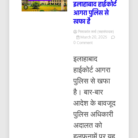
इलाहाबाद हाईकोर्ट
आगरा पुलिस से
खफा है
निशाकांत शर्मा (सहसंपादक)
March 20, 2025
on
0 Comment
इलाहाबाद
हाईकोर्ट
इलाहाबाद
आगरा
पुलिस
हाईकोर्ट आगरा
से
खफा
पुलिस से खफा
है
है। बार-बार
आदेश के बावजूद
पुलिस अधिकारी
अदालत को
हलफनामें पर यह