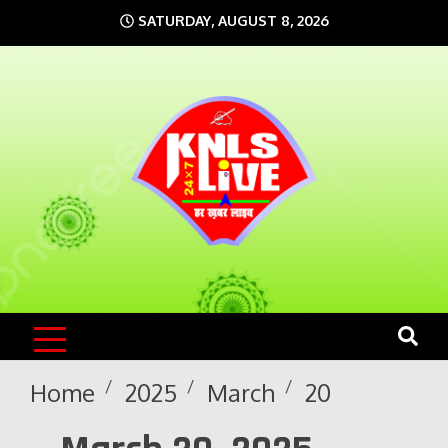
Skip
SATURDAY, AUGUST 8, 2026
to
content
KNLS LIVE
India`s No.1 News Portal
Home
2025
March
20