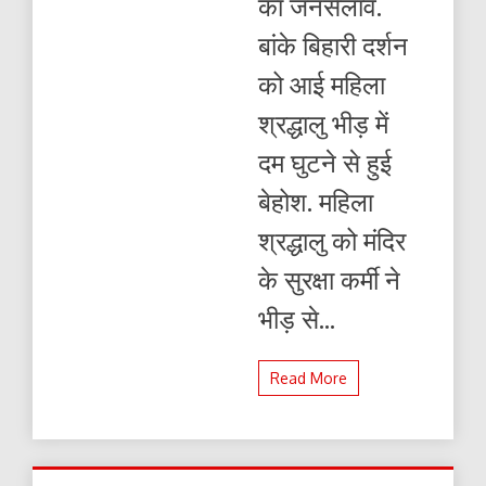
का जनसेलाव.
में
दम
बांके बिहारी दर्शन
घुटने
से
को आई महिला
हुई
बेहोश.
श्रद्धालु भीड़ में
दम घुटने से हुई
बेहोश. महिला
श्रद्धालु को मंदिर
के सुरक्षा कर्मी ने
भीड़ से...
Read More