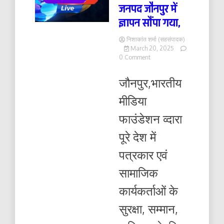
जनपद जौनपुर में
ज्ञापन सौंपा गया,
निशाकांत शर्मा (सहसंपादक)
March 20, 2025
on
0 Comment
जनपद
जौनपुर
जौनपुर,भारतीय
में
ज्ञापन
मीडिया
सौंपा
गया,
फाउंडेशन व्दारा
पूरे देश में
पत्रकार एवं
सामाजिक
कार्यकर्ताओं के
सुरक्षा, सम्मान,