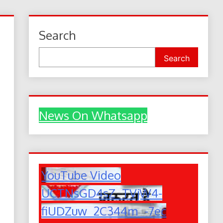
Search
Search
News On Whatsapp
YouTube Video
UCTNsGD4sZ_TVjW4-
fiUDZuw_2C344m_-7ec