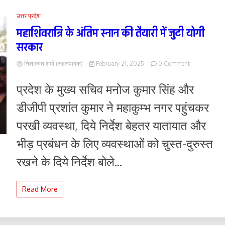
उत्तर प्रदेश
महाशिवरात्रि के अंतिम स्नान की तैयारी में जुटी योगी
सरकार
on
निशाकांत शर्मा (सहसंपादक)
February 21, 2025
0 Comment
महाशिवरात्रि
के
प्रदेश के मुख्य सचिव मनोज कुमार सिंह और
अंतिम
स्नान
डीजीपी प्रशांत कुमार ने महाकुम्भ नगर पहुंचकर
की
तैयारी
परखी व्यवस्था, दिये निर्देश बेहतर यातायात और
में
जुटी
भीड़ प्रबंधन के लिए व्यवस्थाओं को चुस्त-दुरुस्त
योगी
सरकार
रखने के दिये निर्देश बोले...
Read More