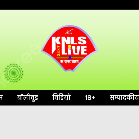
India`s No.1 News Portal
KNL
स
बॉलीवुड
विडियो
18+
सम्पादकीय