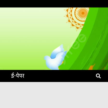
S LIVE
ई-पेपर