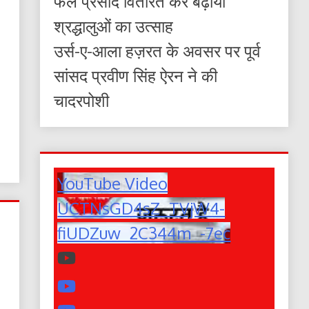
फल प्रसाद वितरित कर बढ़ाया
श्रद्धालुओं का उत्साह
उर्स-ए-आला हज़रत के अवसर पर पूर्व
सांसद प्रवीण सिंह ऐरन ने की
चादरपोशी
YouTube Video
UCTNsGD4sZ_TVjW4-
fiUDZuw_2C344m_-7ec