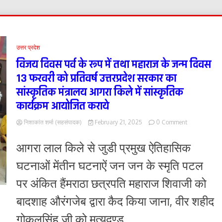
उत्तर प्रदेश
विजय दिवस पर्व के रूप में तथा महाराज के जन्म दिवस
13 फरवरी को प्रतिवर्ष उत्तरप्रदेश सरकार का
सांस्कृतिक मंत्रालय आगरा किले में सांस्कृतिक
कार्यक्रम आयोजित कराये
on
निशाकांत शर्मा (सहसंपादक)
February 21, 2025
0 Comment
विजय
दिवस
आगरा लाल किले से जुडी प्रमुख ऐतिहासिक
पर्व
के
घटनाओं मेंतीन घटनाऐं जन जन के स्मृति पटल
रूप
में
पर अंकित हैंमराठा छत्रपति महाराज शिवाजी को
तथा
महाराज
बादशाह औरंगजेब द्वारा कैद किया जाना, वीर शहीद
के
जन्म
गोकुलसिंह जी को मृत्युदण्ड...
दिवस