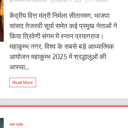
on
निशाकांत शर्मा (सहसंपादक)
February 21, 2025
0 Comment
त्रिवेणी
संगम
केंद्रीय वित्त मंत्री निर्मला सीतारमण, भाजपा
में
आस्था
सांसद तेजस्वी सूर्या समेत कई प्रमुख नेताओं ने
की
डुबकी
किया त्रिवेणी संगम में स्नान प्रयागराज।
लगा
रहे
महाकुम्भ नगर, विश्व के सबसे बड़े आध्यात्मिक
राजनेता,
करोड़ों
आयोजन महाकुम्भ 2025 में श्रद्धालुओं की
श्रद्धालुओं
संग
आस्था...
साझा
किया
आध्यात्मिक
Read More
अनुभव
उत्तर प्रदेश