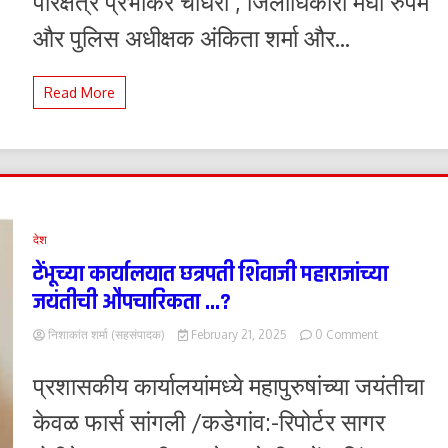
परिक्षेत्र प्रभाकर चौधरी , जिलाधिकारी मेघा रुपम
लिए
एडीजी
और पुलिस अधीक्षक अंकिता शर्मा और...
जोन
का
दौरा
Read More
देश
टेंभूच्या कार्यालयात छत्रपती शिवाजी महाराजांच्या
जयंतीची औपचारिकता …?
on
निशाकांत शर्मा (सहसंपादक)
February 21, 2025
0 Comment
टेंभूच्या
कार्यालयात
प्रशासकीय कार्यालयांमध्ये महापुरुषांच्या जयंतीचा
छत्रपती
शिवाजी
केवळ फार्स सांगली /कडेगांव:-रिपोर्टर सागर
महाराजांच्या
जयंतीची