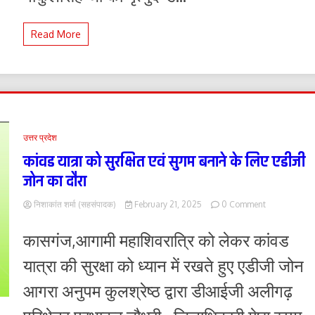
13
फरवरी
Read More
को
प्रतिवर्ष
उत्तरप्रदेश
सरकार
का
सांस्कृतिक
मंत्रालय
आगरा
किले
उत्तर प्रदेश
में
कांवड यात्रा को सुरक्षित एवं सुगम बनाने के लिए एडीजी
सांस्कृतिक
कार्यक्रम
जोन का दौरा
आयोजित
कराये
on
निशाकांत शर्मा (सहसंपादक)
February 21, 2025
0 Comment
कांवड
यात्रा
कासगंज,आगामी महाशिवरात्रि को लेकर कांवड
को
सुरक्षित
यात्रा की सुरक्षा को ध्यान में रखते हुए एडीजी जोन
एवं
सुगम
आगरा अनुपम कुलश्रेष्ठ द्वारा डीआईजी अलीगढ़
बनाने
के