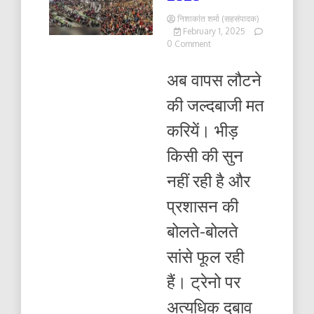
निशाकांत शर्मा (सहसंपादक)
February 1, 2025
on
0 Comment
अब
वापस
अब वापस लौटने
लौटने
की
की जल्दबाजी मत
जल्दबाजी
मत
करियें। भीड़
करियें,
महा
किसी की सुन
कुंभ
2025
नहीं रही है और
प्रशासन की
बोलते-बोलते
सांसे फूल रही
हैं। ट्रेनो पर
अत्यधिक दबाव