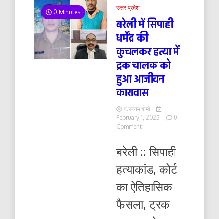
उत्तर प्रदेश
0 Minutes
बरेली में सिपाही
धर्मेंद्र की
कुचलकर हत्या में
ट्रक चालक को
हुआ आजीवन
कारावास
पं.सत्यम शर्मा
February 1, 2025
0
on
Comment
बरेली
में
बरेली :: सिपाही
सिपाही
धर्मेंद्र
हत्याकांड, कोर्ट
की
कुचलकर
का ऐतिहासिक
हत्या
में
फैसला, ट्रक
ट्रक
चालक