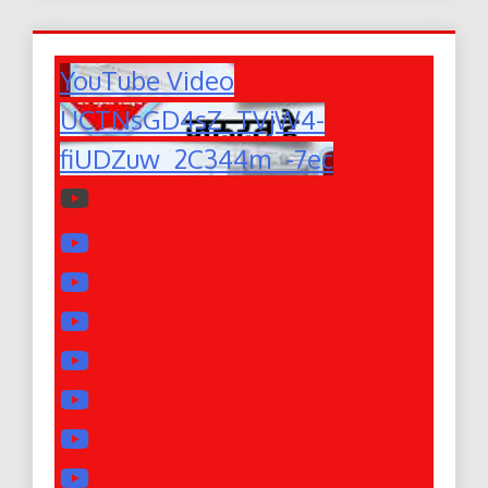
YouTube Video
UCTNsGD4sZ_TVjW4-
fiUDZuw_2C344m_-7ec