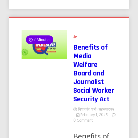
देश
2 Minutes
Benefits of
Media
Welfare
Board and
Journalist
Social Worker
Security Act
निशाकांत शर्मा (सहसंपादक)
February 1, 2025
on
0 Comment
Benefits
of
Benefits of
Media