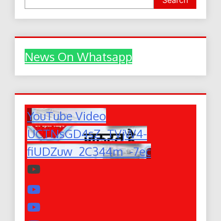
News On Whatsapp
YouTube Video
UCTNsGD4sZ_TVjW4-
fiUDZuw_2C344m_-7ec