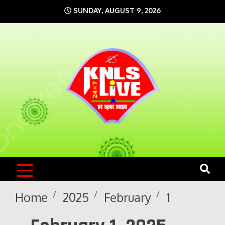
Skip
SUNDAY, AUGUST 9, 2026
to
content
KNLS LIVE
India`s No.1 News Portal
Home
2025
February
1