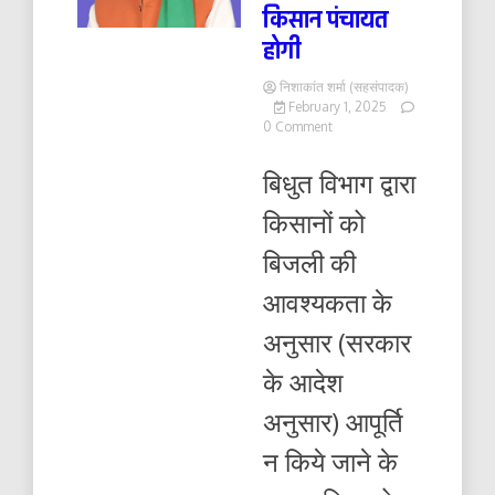
किसान पंचायत
होगी
निशाकांत शर्मा (सहसंपादक)
February 1, 2025
on
0 Comment
विधुत
विभाग
बिधुत विभाग द्वारा
के
विरुद्ध
किसानों को
कल
दिनांक
बिजली की
02.02.2025
को
आवश्यकता के
किसान
पंचायत
अनुसार (सरकार
होगी
के आदेश
अनुसार) आपूर्ति
न किये जाने के