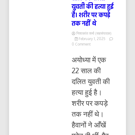
युवती की हत्या हुई
है। शरीर पर कपड़े
तक नहीं थे
निशाकांत शर्मा (सहसंपादक)
February 1, 2025
on
0 Comment
अयोध्या
में
अयोध्या में एक
एक
22
22 साल की
साल
की
दलित युवती की
दलित
युवती
हत्या हुई है।
की
हत्या
शरीर पर कपड़े
हुई
है।
तक नहीं थे।
शरीर
पर
हैवानों ने आँखें
कपड़े
तक