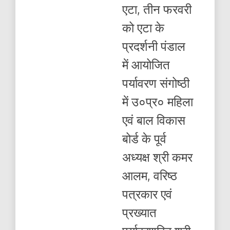
संगोष्ठी
एटा, तीन फरवरी
में
श्री
को एटा के
कमर
आलम,
प्रदर्शनी पंडाल
ज्ञानेन्द्र
रावत
में आयोजित
व
सुबोध
पर्यावरण संगोष्ठी
शर्मा
भाग
में उ०प्र० महिला
लेंगे
एवं बाल विकास
बोर्ड के पूर्व
अध्यक्ष श्री कमर
आलम, वरिष्ठ
पत्रकार एवं
प्रख्यात