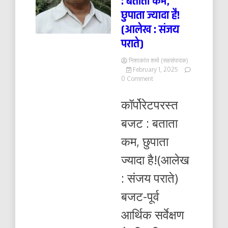
: बताता कम,
छुपाता ज्यादा है!
(आलेख : संजय
पराते)
निशाकांत शर्मा (सहसंपादक)
February 1, 2025
on
0 Comment
कॉर्पोरेटपरस्त
बजट
कॉर्पोरेटपरस्त
:
बताता
बजट : बताता
कम,
छुपाता
कम, छुपाता
ज्यादा
है!
ज्यादा है!(आलेख
(आलेख
:
: संजय पराते)
संजय
पराते)
बजट-पूर्व
आर्थिक सर्वेक्षण