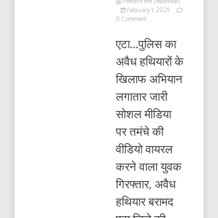
निशाकांत शर्मा (सहसंपादक)
February 1, 2025
on
0 Comment
पुलिस
का
एटा…पुलिस का
अवैध
हथियारों
अवैध हथियारों के
के
खिलाफ
खिलाफ अभियान
अभियान
लगातार
लगातार जारी
जारी
सोशल मीडिया
पर तमंचे की
वीडियो वायरल
करने वाला युवक
गिरफ्तार, अवैध
हथियार बरामद