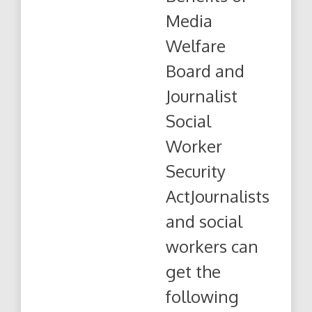
Welfare
Media
Board
and
Welfare
Journalist
Social
Board and
Worker
Security
Journalist
Act
Social
Worker
Security
ActJournalists
and social
workers can
get the
following