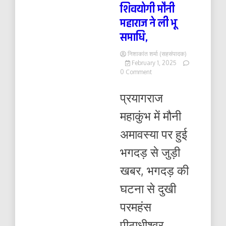
शिवयोगी मौनी
महाराज ने ली भू
समाधि,
निशाकांत शर्मा (सहसंपादक)
February 1, 2025
on
0 Comment
भगदड़
की
प्रयागराज
घटना
से
महाकुंभ में मौनी
दुखी
परमहंस
अमावस्या पर हुई
पीठाधीश्वर
शिवयोगी
भगदड़ से जुड़ी
मौनी
महाराज
खबर, भगदड़ की
ने
ली
घटना से दुखी
भू
समाधि,
परमहंस
पीठाधीश्वर