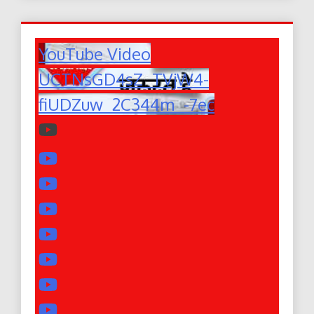
YouTube Video
UCTNsGD4sZ_TVjW4-
fiUDZuw_2C344m_-7ec