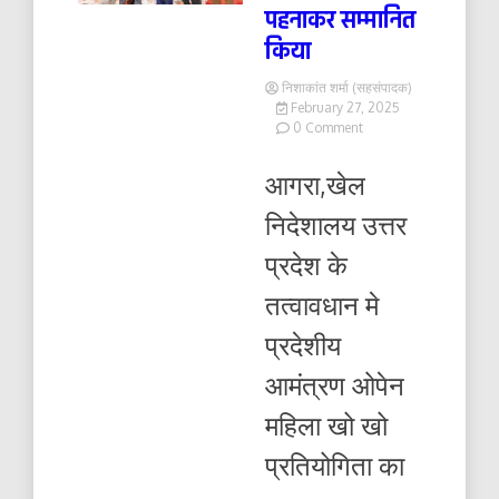
पहनाकर सम्मानित
किया
निशाकांत शर्मा (सहसंपादक)
February 27, 2025
on
0 Comment
नगर
मजिस्ट्रेट
आगरा,खेल
आगरा
ने
निदेशालय उत्तर
मैडल
पहनाकर
प्रदेश के
सम्मानित
किया
तत्वावधान मे
प्रदेशीय
आमंत्रण ओपेन
महिला खो खो
प्रतियोगिता का