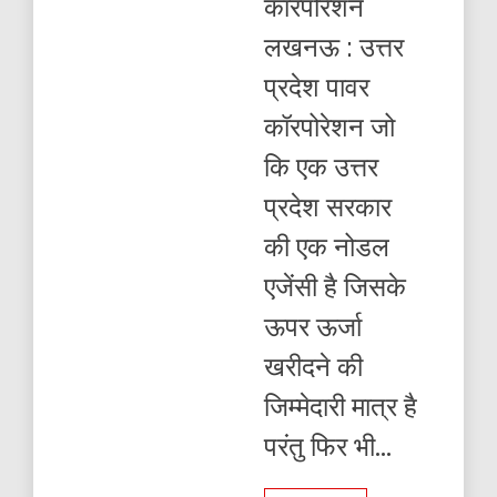
कॉरपोरेशन
होड़
जिम्मेदार
लखनऊ : उत्तर
कौन
प्रबंधन
प्रदेश पावर
या
संगठन
कॉरपोरेशन जो
?
कि एक उत्तर
प्रदेश सरकार
की एक नोडल
एजेंसी है जिसके
ऊपर ऊर्जा
खरीदने की
जिम्मेदारी मात्र है
परंतु फिर भी...