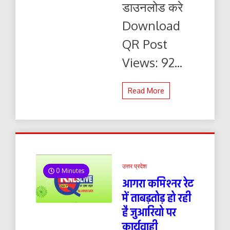
डाउनलोड करे
यहाँ
से
Download
पढ़ें
और
QR Post
डाउनलोड
करे
Views: 92...
Read More
उत्तर प्रदेश
0 Minutes
आगरा कमिश्नर रेट
में ताबड़तोड़ हो रही
है जुआरियो पर
कार्यवाही