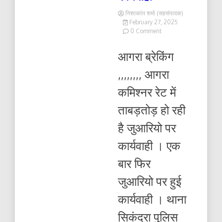
निशाकांत शर्मा (सहसंपादक)
February 27, 2025
on
0 Comment
आगरा
कमिश्नर
आगरा ब्रेकिंग
रेट
में
,,,,,,,, आगरा
ताबड़तोड़
हो
कमिश्नर रेट में
रही
है
ताबड़तोड़ हो रही
जुआरियो
पर
है जुआरियो पर
कार्यवाही
कार्यवाही । एक
बार फिर
जुआरियो पर हुई
कार्यवाही । थाना
सिकंदरा पुलिस