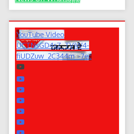
YouTube Video
UCTNsGD4sZ_TVjW4-
fiUDZuw_2C344m_-7ec