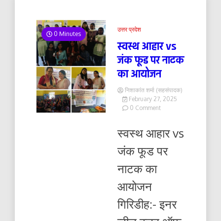
उत्तर प्रदेश
0 Minutes
स्वस्थ आहार vs
जंक फूड पर नाटक
का आयोजन
निशाकांत शर्मा (सहसंपादक)
February 27, 2025
on
0 Comment
स्वस्थ
आहार
स्वस्थ आहार vs
vs
जंक
जंक फूड पर
फूड
पर
नाटक का
नाटक
का
आयोजन
आयोजन
गिरिडीह:- इनर