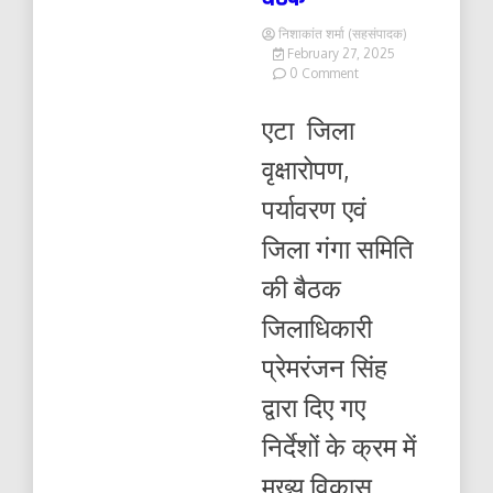
निशाकांत शर्मा (सहसंपादक)
February 27, 2025
on
0 Comment
वृक्षारोपण,
पर्यावरण
एटा जिला
एवं
जिला
वृक्षारोपण,
गंगा
समिति
पर्यावरण एवं
की
बैठक
जिला गंगा समिति
की बैठक
जिलाधिकारी
प्रेमरंजन सिंह
द्वारा दिए गए
निर्देशों के क्रम में
मुख्य विकास