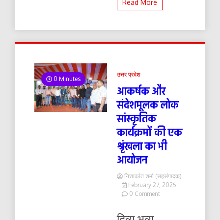
Read More
उत्तर प्रदेश
0 Minutes
आकर्षक और
संदेशमूलक लोक
सांस्कृतिक
कार्यक्रमों की एक
श्रृंखला का भी
आयोजन
निशाकांत शर्मा (सहसंपादक)
February 27, 2025
on
0 Comment
आकर्षक
और
दिव्य भव्य
संदेशमूलक