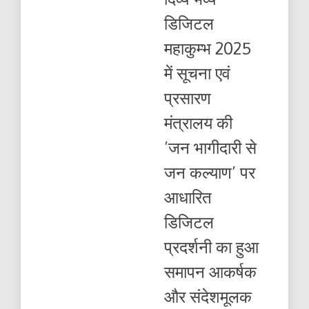
लोक
डिजिटल
सांस्कृतिक
कार्यक्रमों
महाकुम्भ 2025
की
एक
में सूचना एवं
श्रृंखला
का
प्रसारण
भी
आयोजन
मंत्रालय की
’जन भागीदारी से
जन कल्याण’ पर
आधारित
डिजिटल
प्रदर्शनी का हुआ
समापन आकर्षक
और संदेशमूलक