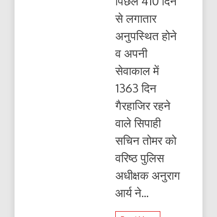
पिछले 410 दिन
पर
एसएसपी
से लगातार
अनुराग
आर्य
अनुपस्थित होने
की
कार्रवाई
व अपनी
सेवाकाल में
1363 दिन
गैरहाजिर रहने
वाले सिपाही
सचिन तोमर को
वरिष्ठ पुलिस
अधीक्षक अनुराग
आर्य ने...