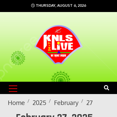
Skip
THURSDAY, AUGUST 6, 2026
to
content
KNLS LIVE
India`s No.1 News Portal
Home
2025
February
27