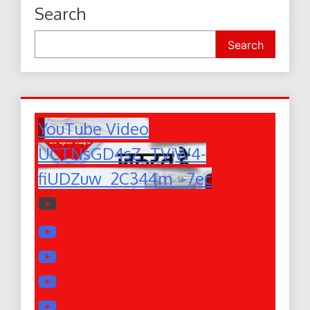
Search
Search
YouTube Video
UCTNsGD4sZ_TVjW4-
fiUDZuw_2C344m_-7ec