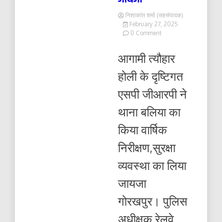
निशाकांत शर्मा (सहसंपादक)
February 27, 2025
on
0 Comment
थाना
बलिया
आगामी त्यौहार
का
किया
होली के दृष्टिगत
वार्षिक
निरीक्षण,सुरक्षा
एसपी जीआरपी ने
व्यवस्था
का
थाना बलिया का
लिया
जायजा
किया वार्षिक
निरीक्षण,सुरक्षा
व्यवस्था का लिया
जायजा
गोरखपुर। पुलिस
अधीक्षक रेलवे