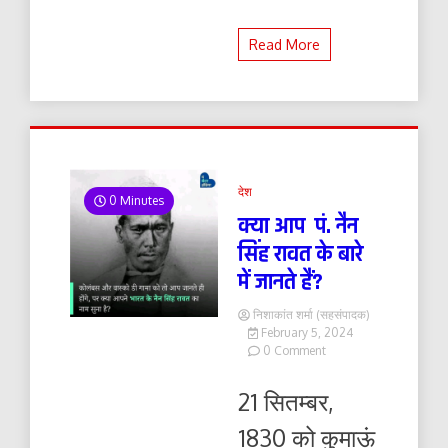
Read More
देश
0 Minutes
क्या आप पं. नैन
सिंह रावत के बारे
में जानते हैं?
निशाकांत शर्मा (सहसंपादक)
February 5, 2024
on
0 Comment
क्या
आप
21 सितम्बर,
पं.
नैन
1830 को कुमाऊं
सिंह