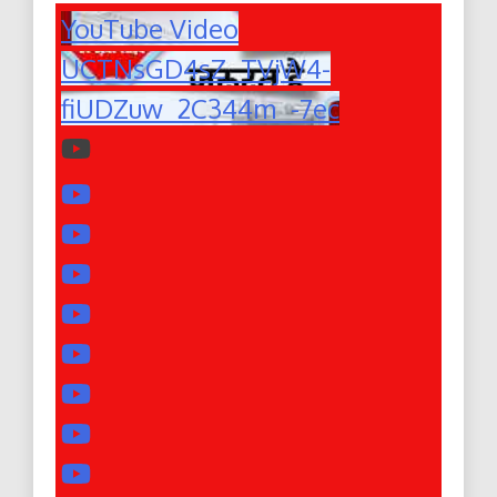
YouTube Video
UCTNsGD4sZ_TVjW4-
fiUDZuw_2C344m_-7ec