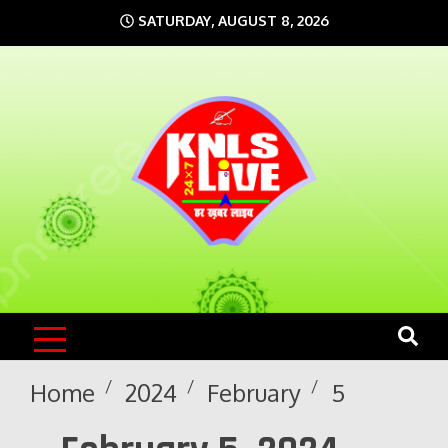
Skip
SATURDAY, AUGUST 8, 2026
to
content
KNLS LIVE
India`s No.1 News Portal
Home
2024
February
5