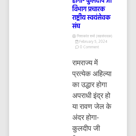
होगा- कुलदीप जी
विभाग प्रचारक
राष्ट्रीय स्वयंसेवक
संघ
निशाकांत शर्मा (सहसंपादक)
February 5, 2024
on
0 Comment
अपराधी
इंद्र
रामराज्य में
हो
या
प्रत्येक अहिल्या
रावण
जेल
का उद्धार होगा
के
अंदर
अपराधी इंद्र हो
होगा-
कुलदीप
या रावण जेल के
जी
विभाग
अंदर होगा-
प्रचारक
राष्ट्रीय
कुलदीप जी
स्वयंसेवक
संघ