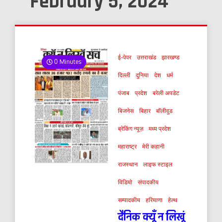
February 5, 2024
ई-पेपर
उत्तराखंड
झारखण्ड
0 Minutes
दिल्ली
दुनिया
देश
धर्म
पंजाब
प्रदेश
बरेली अपडेट
बिजनेस
बिहार
बॉलीवुड
ब्रेकिंग न्यूज़
मध्य प्रदेश
महाराष्ट्र
मेरी कहानी
राजस्थान
लाइफ स्टाइल
विडियो
संपादकीय
सम्पादकीय
हरियाणा
हेल्थ
दैनिक क्यूँ न लिखूं