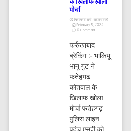
के खिलाफ खोला
मोर्चा
निशाकांत शर्मा (सहसंपादक)
February 5, 2024
on
0 Comment
भाकियू
भानू
फर्रुखाबाद
गुट
ने
ब्रेकिंग :- भाकियू
फतेहगढ़
कोतवाल
भानू गुट ने
के
खिलाफ
फतेहगढ़
खोला
मोर्चा
कोतवाल के
खिलाफ खोला
मोर्चा फतेहगढ़
पुलिस लाइन
पहुंच एसपी को