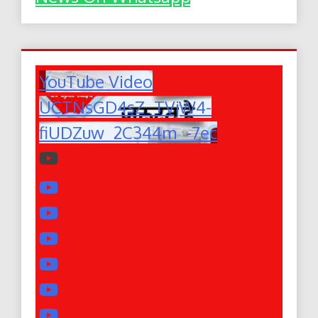
YouTube Video
UCTNsGD4sZ_TVjW4-
fiUDZuw_2C344m_-7ec