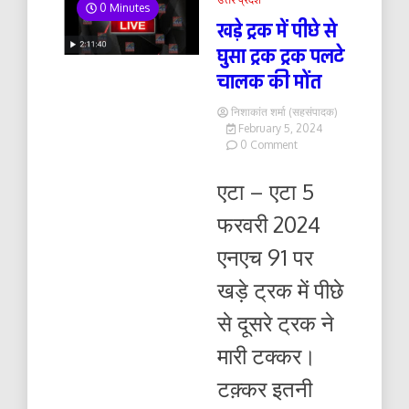
0 Minutes
खड़े ट्रक में पीछे से
घुसा ट्रक ट्रक पलटे
चालक की मोंत
निशाकांत शर्मा (सहसंपादक)
February 5, 2024
on
0 Comment
खड़े
ट्रक
एटा – एटा 5
में
पीछे
फरवरी 2024
से
घुसा
एनएच 91 पर
ट्रक
ट्रक
खड़े ट्रक में पीछे
पलटे
चालक
से दूसरे ट्रक ने
की
मोंत
मारी टक्कर।
टक़्कर इतनी