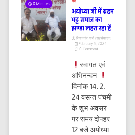
धर्म
0 Minutes
अयोध्या जी में ब्रहम
भट्ट समाज का
झण्डा लहरा रहा है
निशाकांत शर्मा (सहसंपादक)
February 5, 2024
on
0 Comment
अयोध्या
जी
स्वागत एवं
में
ब्रहम
अभिनन्दन
भट्ट
समाज
दिनांक 14. 2.
का
झण्डा
24 वसन्त पंचमी
लहरा
रहा
के शुभ अवसर
है
पर समय दोपहर
12 बजे अयोध्या