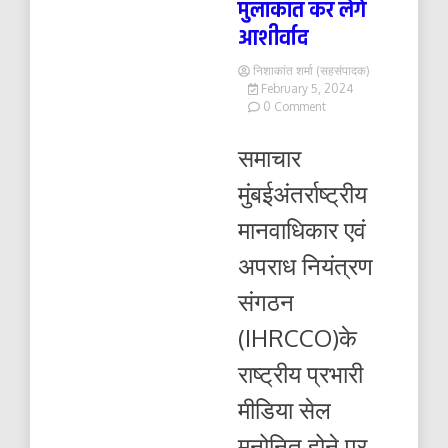
मुलाकात कर लेंगे
आशीर्वाद
निशाकांत शर्मा (सहसंपादक)
February 5, 2024
on
0 Comment
मनोज
वर्मा(
समाचार
स्वतंत्र)
IHRCCO
मुंबईअंतर्राष्ट्रीय
के
राष्ट्रीय
मानवाधिकार एवं
प्रभारी
मीडिया
अपराध नियंत्रण
भारत
,
संगठन
बनने
के
(IHRCCO)के
बाद
महाराष्ट्र
राष्ट्रीय प्रभारी
के
महामहिम
मीडिया सेल
राज्यपाल
महोदय
मनोनित होने पर
जी