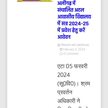
अलीगढ़ में
संचालित अटल
आवासीय विद्यालय
में सत्र 2024-25
में प्रवेश हेतु करें
आवेदन
निशाकांत शर्मा (सहसंपादक)
February 5, 2024
on
0 Comment
अलीगढ़
में
एटा 05 फरवरी
संचालित
अटल
2024
आवासीय
विद्यालय
(सू0वि0)। श्रम
में
सत्र
प्रवर्तन
2024-
25
अधिकारी ने
में
प्रवेश