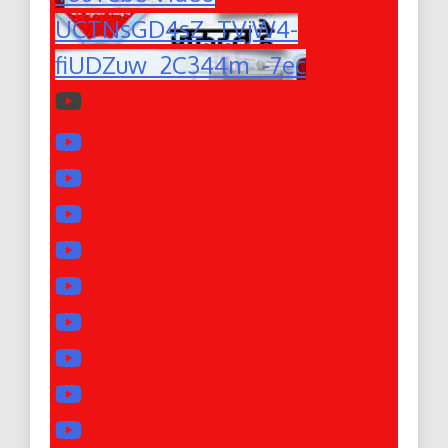
UCTNsGD4sZ_TVjW4-
fiUDZuw_2C344m_-7ec