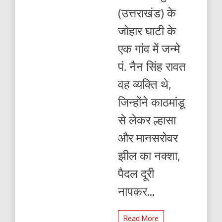
रावत
(उत्तराखंड) के
के
बारे
जोहार घाटी के
में
जानते
एक गांव में जन्मे
हैं?
पं. नैन सिंह रावत
वह व्यक्ति थे,
जिन्होंने काठमांडू
से लेकर ल्हासा
और मानसरोवर
झील का नक्शा,
पैदल दूरी
नापकर...
Read More