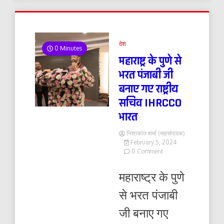
देश
0 Minutes
महाराष्ट्र के पुणे से
भरत पंजाबी जी
बनाए गए राष्ट्रीय
सचिव IHRCCO
भारत
निशाकांत शर्मा (सहसंपादक)
February 5, 2024
on
0 Comment
महाराष्ट्र
के
महाराष्ट्र के पुणे
पुणे
से
से भरत पंजाबी
भरत
पंजाबी
जी बनाए गए
जी
बनाए