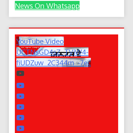
News On Whatsapp
YouTube Video
UCTNsGD4sZ_TVjW4-
fiUDZuw_2C344m_-7ec