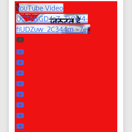
YouTube Video
UCTNsGD4sZ_TVjW4-
fiUDZuw_2C344m_-7ec