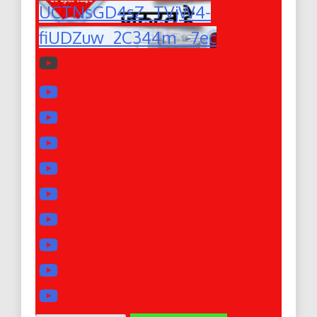
UCTNsGD4sZ_TVjW4-
fiUDZuw_2C344m_-7ec