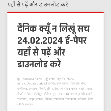
यहाँ से पढ़ें और डाउनलोड करे
दैनिक क्यूँ न लिखूं सच
24.02.2024 ई-पेपर
यहाँ से पढ़ें और
डाउनलोड करे
Team KNLS Live
February 23, 2024
in
18+
,
Uncategorized
,
ई-पेपर
,
उत्तर प्रदेश
,
उत्तराखंड
,
खेल
,
छत्तीसगढ़
,
झारखण्ड
,
दिल्ली
,
दुनिया
,
देश
,
धर्म
,
पंजाब
,
प्रदेश
,
बरेली अपडेट
,
बिजनेस
,
बिहार
,
बॉलीवुड
,
ब्रेकिंग न्यूज़
,
मध्य प्रदेश
,
महाराष्ट्र
,
मेरी कहानी
,
राजस्थान
,
लाइफ स्टाइल
,
विडियो
,
संपादकीय
,
सम्पादकीय
,
हरियाणा
,
हेल्थ
- 0 Minutes