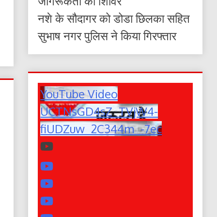
जागरूकता का शिविर
नशे के सौदागर को डोडा छिलका सहित
सुभाष नगर पुलिस ने किया गिरफ्तार
YouTube Video
UCTNsGD4sZ_TVjW4-
fiUDZuw_2C344m_-7ec