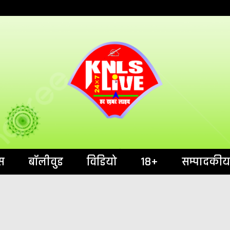
India`s No.1 News Portal
KNL
स
बॉलीवुड
विडियो
18+
सम्पादकीय