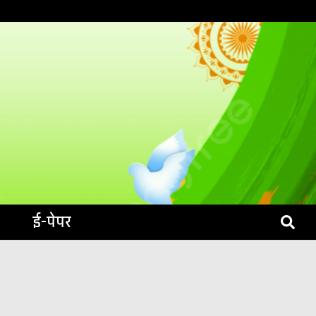
S LIVE
ई-पेपर