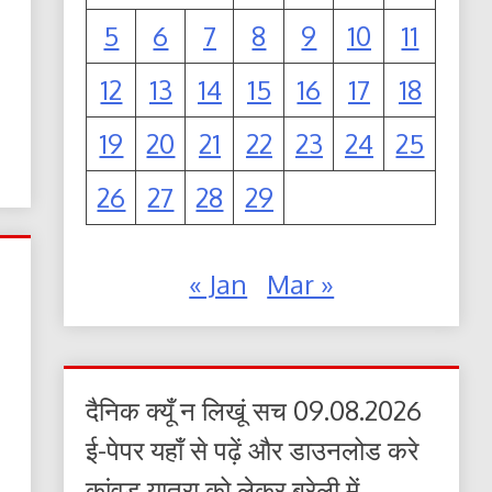
5
6
7
8
9
10
11
12
13
14
15
16
17
18
19
20
21
22
23
24
25
26
27
28
29
« Jan
Mar »
दैनिक क्यूँ न लिखूं सच 09.08.2026
ई-पेपर यहाँ से पढ़ें और डाउनलोड करे
कांवड़ यात्रा को लेकर बरेली में