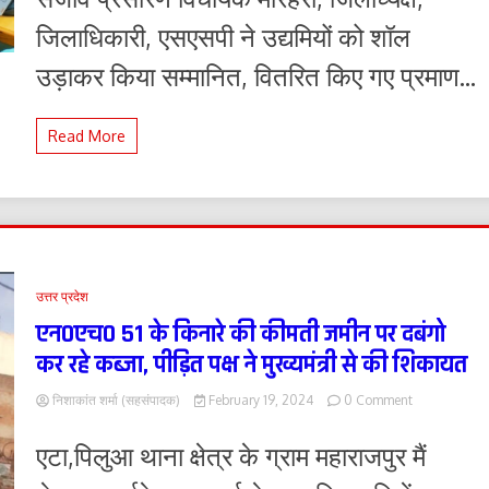
का
जिलाधिकारी, एसएसपी ने उद्यमियों को शॉल
हुआ
आयोजन
उड़ाकर किया सम्मानित, वितरित किए गए प्रमाण...
Read More
उत्तर प्रदेश
एन0एच0 51 के किनारे की कीमती जमीन पर दबंगो
कर रहे कब्जा, पीड़ित पक्ष ने मुख्यमंत्री से की शिकायत
on
निशाकांत शर्मा (सहसंपादक)
February 19, 2024
0 Comment
एन0एच0
51
एटा,पिलुआ थाना क्षेत्र के ग्राम महाराजपुर मैं
के
किनारे