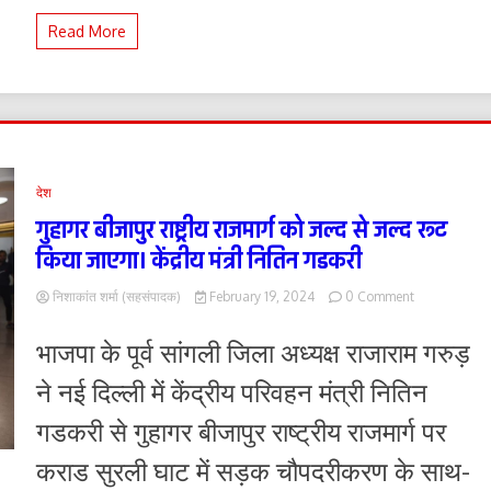
यहाँ
Read More
से
पढ़ें
और
डाउनलोड
करे
देश
गुहागर बीजापुर राष्ट्रीय राजमार्ग को जल्द से जल्द रूट
किया जाएगा। केंद्रीय मंत्री नितिन गडकरी
on
निशाकांत शर्मा (सहसंपादक)
February 19, 2024
0 Comment
गुहागर
बीजापुर
भाजपा के पूर्व सांगली जिला अध्यक्ष राजाराम गरुड़
राष्ट्रीय
राजमार्ग
ने नई दिल्ली में केंद्रीय परिवहन मंत्री नितिन
को
जल्द
गडकरी से गुहागर बीजापुर राष्ट्रीय राजमार्ग पर
से
जल्द
कराड सुरली घाट में सड़क चौपदरीकरण के साथ-
रूट