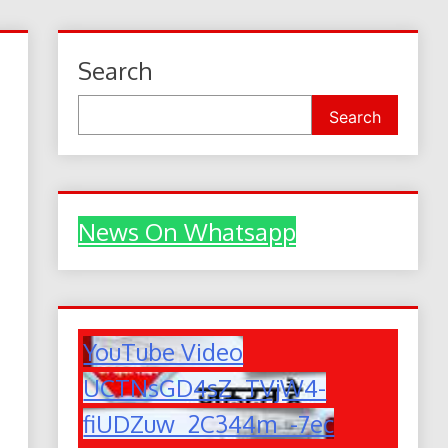
Search
Search
News On Whatsapp
YouTube Video
UCTNsGD4sZ_TVjW4-
fiUDZuw_2C344m_-7ec