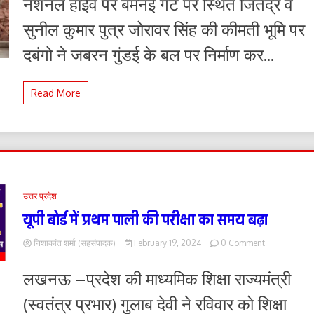
नेशनल हाईवे पर बमनई गेट पर स्थित जितेंद्र व
की
कीमती
सुनील कुमार पुत्र जोरावर सिंह की कीमती भूमि पर
जमीन
पर
दबंगो ने जबरन गुंडई के बल पर निर्माण कर...
दबंगो
कर
रहे
Read More
कब्जा,
पीड़ित
पक्ष
ने
मुख्यमंत्री
से
की
शिकायत
उत्तर प्रदेश
यूपी बोर्ड में प्रथम पाली की परीक्षा का समय बढ़ा
on
निशाकांत शर्मा (सहसंपादक)
February 19, 2024
0 Comment
यूपी
बोर्ड
लखनऊ –प्रदेश की माध्यमिक शिक्षा राज्यमंत्री
में
प्रथम
(स्वतंत्र प्रभार) गुलाब देवी ने रविवार को शिक्षा
पाली