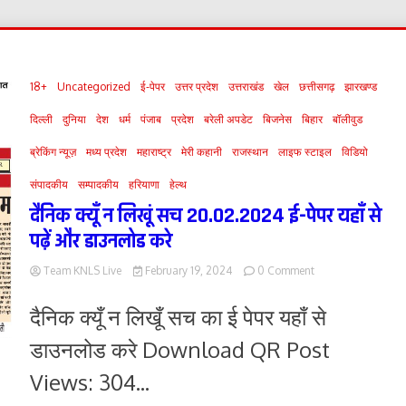
18+
Uncategorized
ई-पेपर
उत्तर प्रदेश
उत्तराखंड
खेल
छत्तीसगढ़
झारखण्ड
दिल्ली
दुनिया
देश
धर्म
पंजाब
प्रदेश
बरेली अपडेट
बिजनेस
बिहार
बॉलीवुड
ब्रेकिंग न्यूज़
मध्य प्रदेश
महाराष्ट्र
मेरी कहानी
राजस्थान
लाइफ स्टाइल
विडियो
संपादकीय
सम्पादकीय
हरियाणा
हेल्थ
दैनिक क्यूँ न लिखूं सच 20.02.2024 ई-पेपर यहाँ से
पढ़ें और डाउनलोड करे
on
Team KNLS Live
February 19, 2024
0 Comment
दैनिक
क्यूँ
दैनिक क्यूँ न लिखूँ सच का ई पेपर यहाँ से
न
लिखूं
डाउनलोड करे Download QR Post
सच
20.02.2024
Views: 304...
ई-
पेपर