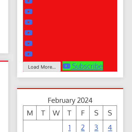
Subscribe
Load More...
February 2024
M
T
W
T
F
S
S
1
2
3
4