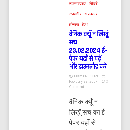
लाइफ स्टाइल
विडियो
संपादकीय
सम्पादकीय
हरियाणा
हेल्थ
दैनिक क्यूँ न लिखूं
सच
23.02.2024 ई-
पेपर यहाँ से पढ़ें
और डाउनलोड करे
Team KNLS Live
February 22, 2024
0
on
Comment
दैनिक
क्यूँ
दैनिक क्यूँ न
न
लिखूं
लिखूँ सच का ई
सच
23.02.2024
पेपर यहाँ से
ई-
पेपर