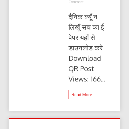
on
Comment
दैनिक
क्यूँ
दैनिक क्यूँ न
न
लिखूं
लिखूँ सच का ई
सच
21.02.2024
पेपर यहाँ से
ई-
पेपर
डाउनलोड करे
यहाँ
से
Download
पढ़ें
और
QR Post
डाउनलोड
करे
Views: 166...
Read More