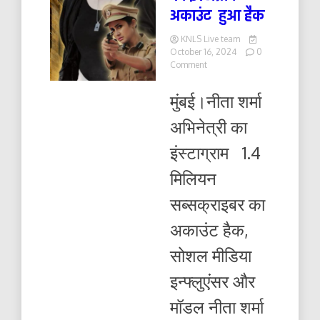
अकाउंट हुआ हैक
KNLS Live team
October 16, 2024
0
on
Comment
जानी-
मानी
मुंबई।नीता शर्मा
अभिनेत्रीनीता
शर्मा
अभिनेत्री का
का
इंस्टाग्राम
इंस्टाग्राम 1.4
अकाउंट
हुआ
मिलियन
हैक
सब्सक्राइबर का
अकाउंट हैक,
सोशल मीडिया
इन्फ्लुएंसर और
मॉडल नीता शर्मा