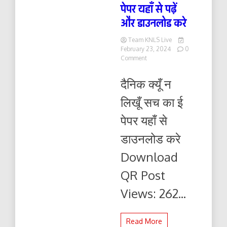
पेपर यहाँ से पढ़ें
और डाउनलोड करे
Team KNLS Live
February 23, 2024
0
on
Comment
दैनिक
क्यूँ
दैनिक क्यूँ न
न
लिखूं
लिखूँ सच का ई
सच
24.02.2024
पेपर यहाँ से
ई-
पेपर
डाउनलोड करे
यहाँ
से
Download
पढ़ें
और
QR Post
डाउनलोड
करे
Views: 262...
Read More