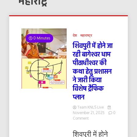
महाराष्ट्र
देश
महाराष्ट्र
0 Minutes
शिवपुरी में होने जा
रही बागेश्वर धाम
पीठाधीश्वर की
कथा हेतु प्रशासन
ने जारी किया
विशेष ट्रैफिक
प्लान
Team KNLS Live
November 21, 2025
0
on
Comment
शिवपुरी
में
शिवपुरी में होने
होने