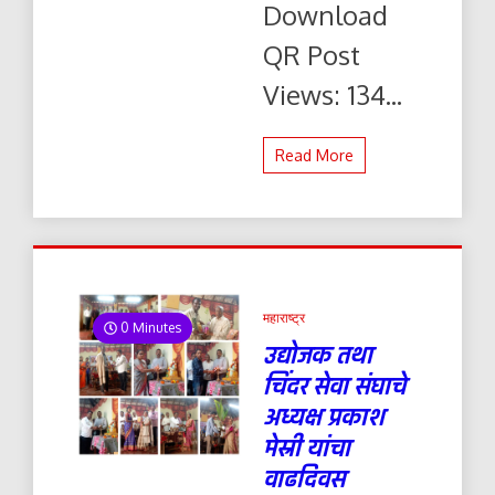
Download
पढ़ें
और
QR Post
डाउनलोड
करे
Views: 134...
Read More
महाराष्ट्र
0 Minutes
उद्योजक तथा
चिंदर सेवा संघाचे
अध्यक्ष प्रकाश
मेस्री यांचा
वाढदिवस