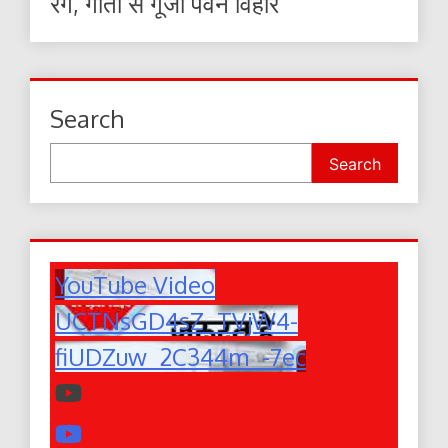
रंग, गीतों से गूंजा पवन विहार
Search
Search
YouTube Video
UCTNsGD4sZ_TVjW4-
fiUDZuw_2C344m_-7ec