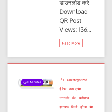
डाउनलोड करे
यहाँ
से
Download
पढ़ें
और
QR Post
डाउनलोड
करे
Views: 136...
Read More
18+
Uncategorized
0 Minutes
ई-पेपर
उत्तर प्रदेश
उत्तराखंड
खेल
छत्तीसगढ़
झारखण्ड
दिल्ली
दुनिया
देश