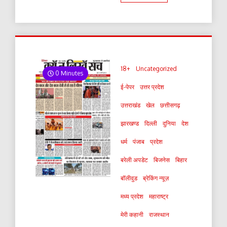
18+
Uncategorized
0 Minutes
ई-पेपर
उत्तर प्रदेश
उत्तराखंड
खेल
छत्तीसगढ़
झारखण्ड
दिल्ली
दुनिया
देश
धर्म
पंजाब
प्रदेश
बरेली अपडेट
बिजनेस
बिहार
बॉलीवुड
ब्रेकिंग न्यूज़
मध्य प्रदेश
महाराष्ट्र
मेरी कहानी
राजस्थान