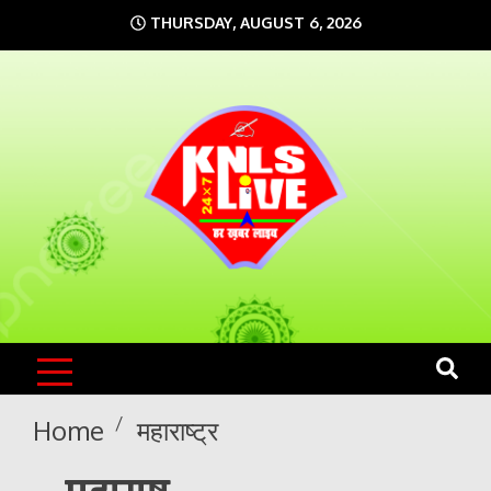
Skip
THURSDAY, AUGUST 6, 2026
to
content
KNLS LIVE
India`s No.1 News Portal
Home
महाराष्ट्र