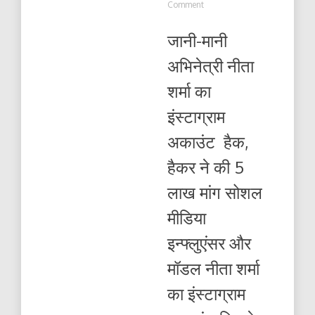
on
Comment
एक
लिंक
जानी-मानी
ने
कर
अभिनेत्री नीता
दिया
इस
शर्मा का
अभिनेत्री
का
इंस्टाग्राम
करियर
बर्बाद
अकाउंट हैक,
अपने
फैंस
हैकर ने की 5
से
की
लाख मांग सोशल
अपील
कोन
मीडिया
है
यह
इन्फ्लुएंसर और
मॉडल
देखें
मॉडल नीता शर्मा
का इंस्टाग्राम