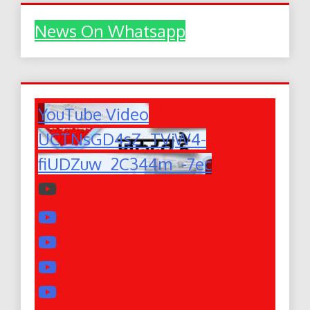
News On Whatsapp
YouTube Video
UCTNsGD4sZ_TVjW4-
fiUDZuw_2C344m_-7ec