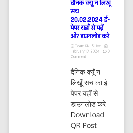
दैनिक क्यूँ न लिखूं
सच
20.02.2024 ई-
पेपर यहाँ से पढ़ें
और डाउनलोड करे
Team KNLS Live
February 19, 2024
0
on
Comment
दैनिक
क्यूँ
दैनिक क्यूँ न
न
लिखूं
लिखूँ सच का ई
सच
20.02.2024
पेपर यहाँ से
ई-
पेपर
डाउनलोड करे
यहाँ
से
Download
पढ़ें
और
QR Post
डाउनलोड
करे