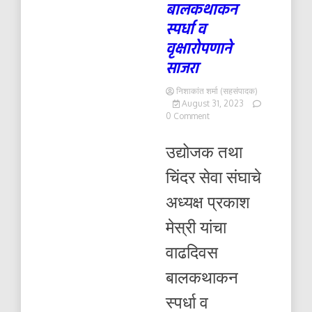
बालकथाकन
स्पर्धा व
वृक्षारोपणाने
साजरा
निशाकांत शर्मा (सहसंपादक)
August 31, 2023
on
0 Comment
उद्योजक
तथा
उद्योजक तथा
चिंदर
सेवा
चिंदर सेवा संघाचे
संघाचे
अध्यक्ष
अध्यक्ष प्रकाश
प्रकाश
मेस्री
मेस्री यांचा
यांचा
वाढदिवस
वाढदिवस
बालकथाकन
स्पर्धा
बालकथाकन
व
वृक्षारोपणाने
स्पर्धा व
साजरा