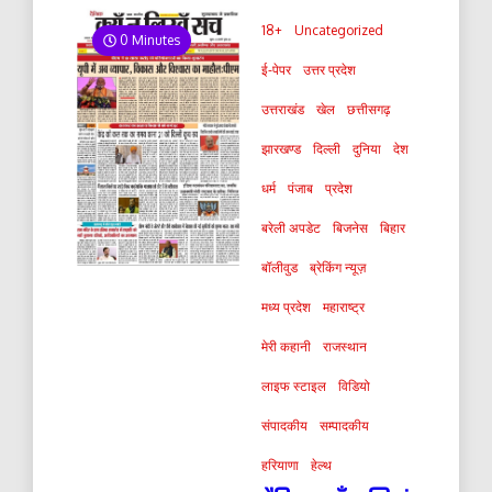
18+
Uncategorized
0 Minutes
ई-पेपर
उत्तर प्रदेश
उत्तराखंड
खेल
छत्तीसगढ़
झारखण्ड
दिल्ली
दुनिया
देश
धर्म
पंजाब
प्रदेश
बरेली अपडेट
बिजनेस
बिहार
बॉलीवुड
ब्रेकिंग न्यूज़
मध्य प्रदेश
महाराष्ट्र
मेरी कहानी
राजस्थान
लाइफ स्टाइल
विडियो
संपादकीय
सम्पादकीय
हरियाणा
हेल्थ