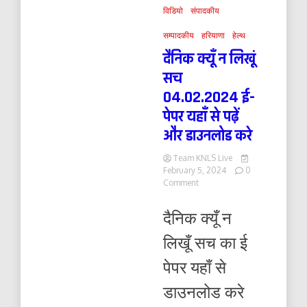
विडियो
संपादकीय
सम्पादकीय
हरियाणा
हेल्थ
दैनिक क्यूँ न लिखूं
सच
04.02.2024 ई-
पेपर यहाँ से पढ़ें
और डाउनलोड करे
Team KNLS Live
February 5, 2024
0
on
Comment
दैनिक
क्यूँ
दैनिक क्यूँ न
न
लिखूं
लिखूँ सच का ई
सच
04.02.2024
पेपर यहाँ से
ई-
पेपर
डाउनलोड करे
यहाँ
से