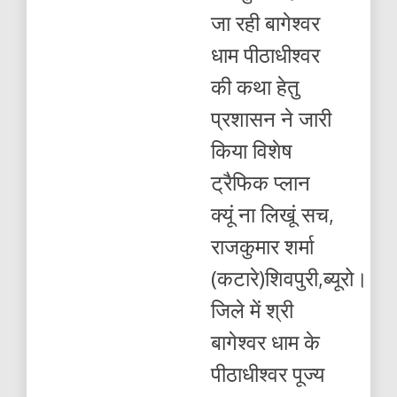
जा
जा रही बागेश्वर
रही
बागेश्वर
धाम पीठाधीश्वर
धाम
पीठाधीश्वर
की कथा हेतु
की
कथा
प्रशासन ने जारी
हेतु
प्रशासन
किया विशेष
ने
जारी
ट्रैफिक प्लान
किया
विशेष
क्यूं ना लिखूं सच,
ट्रैफिक
प्लान
राजकुमार शर्मा
(कटारे)शिवपुरी,ब्यूरो।
जिले में श्री
बागेश्वर धाम के
पीठाधीश्वर पूज्य