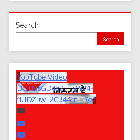
Search
Search
YouTube Video
UCTNsGD4sZ_TVjW4-
fiUDZuw_2C344m_-7ec