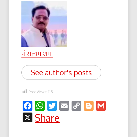
पं.सत्यम शर्मा
See author's posts
Post Views:
118
Facebook
WhatsApp
Twitter
Email
Copy
Blogger
Gmail
Link
X
Share