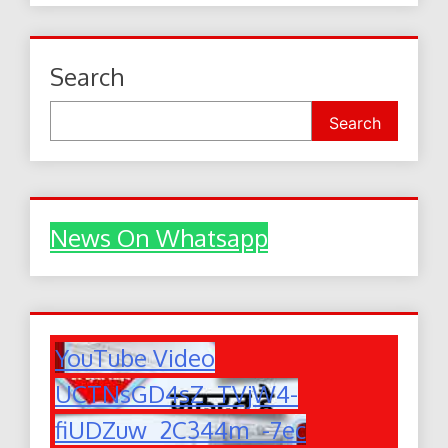
Search
Search
News On Whatsapp
YouTube Video
UCTNsGD4sZ_TVjW4-
fiUDZuw_2C344m_-7ec