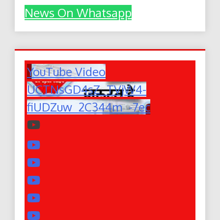
News On Whatsapp
YouTube Video
UCTNsGD4sZ_TVjW4-
fiUDZuw_2C344m_-7ec