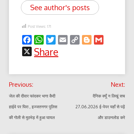
See author's posts
Post Views:
171
Facebook
WhatsApp
Twitter
Email
Copy
Blogger
Gmail
Link
X
Share
Post
Previous:
Next:
navigation
जेल की दीवार फांदकर भागा कैदी
दैनिक क्यूँ न लिखूं सच
हाईवे पर घिरा , इज्जतनगर पुलिस
27.06.2026 ई-पेपर यहाँ से पढ़ें
की गोली से मुठभेड़ में हुआ घायल
और डाउनलोड करे