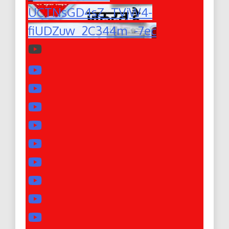
UCTNsGD4sZ_TVjW4-
fiUDZuw_2C344m_-7ec