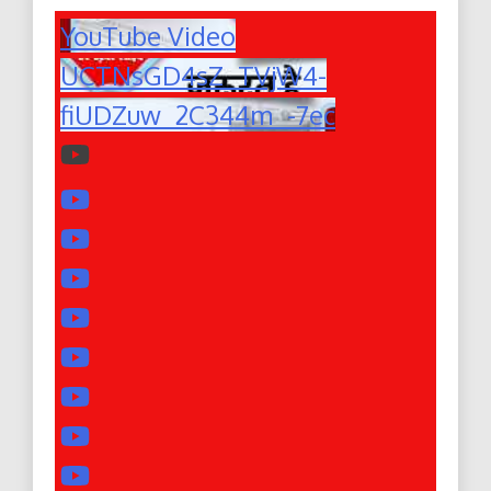
YouTube Video
UCTNsGD4sZ_TVjW4-
fiUDZuw_2C344m_-7ec