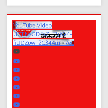
YouTube Video
UCTNsGD4sZ_TVjW4-
fiUDZuw_2C344m_-7ec