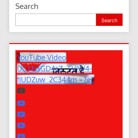
Search
Search
YouTube Video
UCTNsGD4sZ_TVjW4-
fiUDZuw_2C344m_-7ec