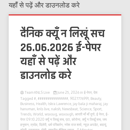
यहाँ से पढ़ें और डाउनलोड करे
दैनिक क्यूँ न लिखूं सच
26.06.2026 ई-पेपर
यहाँ से पढ़ें और
डाउनलोड करे
Team KNLS Live
June 25, 2026
in
ई-पेपर
,
देश
Tagged
#
,
###############
,
9027776991
,
Beauty
,
Business
,
Health
,
Iskra Lawrence
,
jay bala ji maharaj
,
jay
hanuman
,
knls live
,
naksh
,
Newsbeat
,
Science
,
Sport
,
Trends
,
World
,
wsxoug
,
wsxough
,
आरती माँ माँ दुर्गा
,
ई पेपर
,
ई-
पेपर 09.10.2020 क्यूँ न लिखूं सच
,
एटा
,
कोरोना
,
क्यूँ न लिखूँ सच
,
जय
हनुमान
,
त्रदेव
,
दिलेरी
,
धर्म परिबर्तन
,
नरेश राज शर्मा
,
न्यूज़ अपडेट
,
बदायूं
,
बरेली
,
मुरादाबाद
,
मोदी
,
राष्ट्रीय शैक्षिक महास
- 0 Minutes