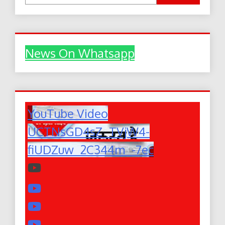
News On Whatsapp
YouTube Video
UCTNsGD4sZ_TVjW4-
fiUDZuw_2C344m_-7ec