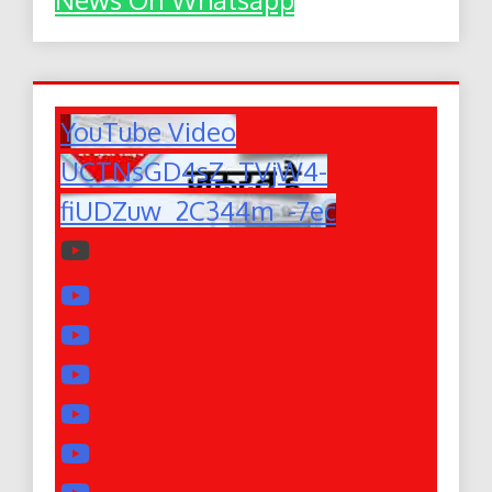
YouTube Video
UCTNsGD4sZ_TVjW4-
fiUDZuw_2C344m_-7ec