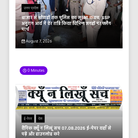
उत्तर प्रदेश
बाजार से चौराहों तक पुलिस का सुरक्षा कवच, SSP
अनुराग आर्य ने देर रात्रि किया विभिन्न जगहों पर फ्लैग
मार्च
August 7, 2026
0 Minutes
ई-पेपर
देश
दैनिक क्यूँ न लिखूं सच 07.08.2026 ई-पेपर यहाँ से
पढ़ें और डाउनलोड करे