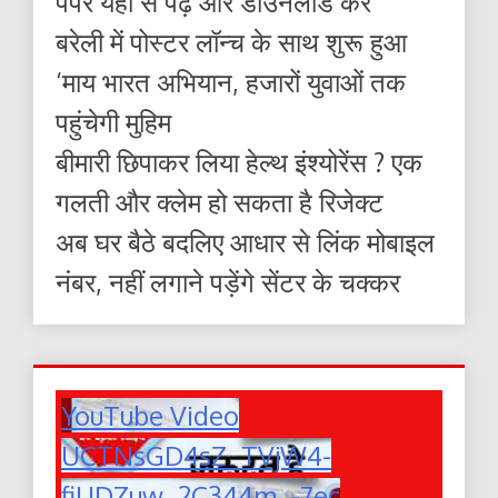
पेपर यहाँ से पढ़ें और डाउनलोड करे
बरेली में पोस्टर लॉन्च के साथ शुरू हुआ
‘माय भारत अभियान, हजारों युवाओं तक
पहुंचेगी मुहिम
बीमारी छिपाकर लिया हेल्थ इंश्योरेंस ? एक
गलती और क्लेम हो सकता है रिजेक्ट
अब घर बैठे बदलिए आधार से लिंक मोबाइल
नंबर, नहीं लगाने पड़ेंगे सेंटर के चक्कर
YouTube Video
UCTNsGD4sZ_TVjW4-
fiUDZuw_2C344m_-7ec