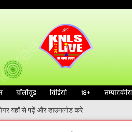
India`s No.1 News Portal
KNL
स
बॉलीवुड
विडियो
18+
सम्पादकीय
पेपर यहाँ से पढ़ें और डाउनलोड करे