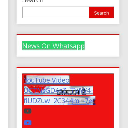
Search
News On Whatsapp
YouTube Video
UCTNsGD4sZ_TVjW4-
fiUDZuw_2C344m_-7ec