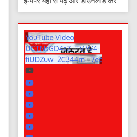
ई-पेपर यहाँ से पढ़ें और डाउनलोड करे
YouTube Video
UCTNsGD4sZ_TVjW4-
fiUDZuw_2C344m_-7ec