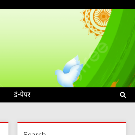
S LIVE
ई-पेपर
Search