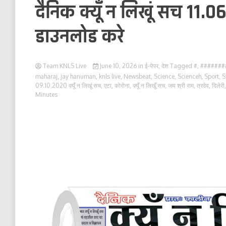
दैनिक क्यूँ न लिखूं सच 11.06
डाउनलोड करे
Team KNLS Live
June 10, 2026
in
ई-पेपर
,
देश
Tagged
#
,
#######
maharaj
,
jay hanuman
,
knls live
,
Newsbeat
,
Science
,
Scienceh
,
Sport
,
S
09.10.2020 क्यूँ न लिखूं सच
,
एटा
,
कोरोना
,
क्यूँ न लिखूँ सच
,
जय श्री राम
,
त्रदेव
,
दिलेरी
Minutes