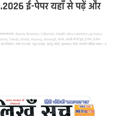
.2026 ई-पेपर यहाँ से पढ़ें और
########
,
Beauty
,
Business
,
Collection
,
Health
,
Iskra Lawrence
,
jay bala ji
tories
,
Trends
,
World
,
wsxoug
,
wsxough
,
आगरा
,
आरती माँ माँ दुर्गा
,
ई पेपर
,
ई-पेपर
,
धर्म परिबर्तन
,
नरेश राज शर्मा
,
न्यूज़ अपडेट
,
बदायूं
,
बरेली
,
मुरादाबाद
,
मोदी
,
राष्ट्रीय शैक्षिक महास
- 0