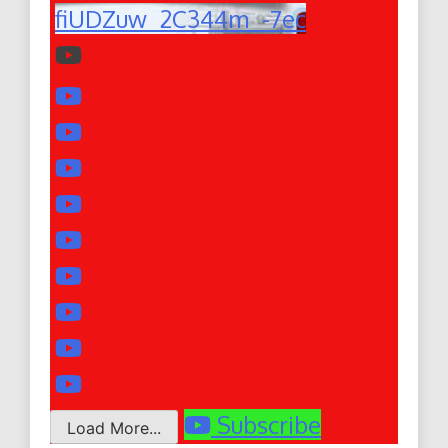
fiUDZuw_2C344m_-7ec
Subscribe
Load More...