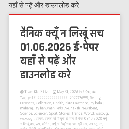
यहाँ से पढ़ें और डाउनलोड करे
दैनिक क्यूँ न लिखूं सच
01.06.2026 ई-पेपर
यहाँ से पढ़ें और
डाउनलोड करे
Team KNLS Live
May 31, 2026
in
ई-पेपर
,
देश
Tagged
#
,
###############
,
9027776991
,
Beauty
,
Business
,
Collection
,
Health
,
Iskra Lawrence
,
jay bala ji
maharaj
,
jay hanuman
,
knls live
,
naksh
,
Newsbeat
,
Science
,
Scienceh
,
Sport
,
Stories
,
Trends
,
World
,
wsxoug
,
wsxough
,
आगरा
,
आरती माँ माँ दुर्गा
,
ई पेपर
,
ई-पेपर 09.10.2020 क्यूँ
न लिखूं सच
,
एटा
,
कोरोना
,
क्यूँ न लिखूँ सच
,
जय श्री राम
,
जय हनुमान
,
त्रदेव
,
दिलेरी
,
धर्म परिबर्तन
,
नरेश राज शर्मा
,
न्यूज़ अपडेट
,
बदायूं
,
बरेली
,