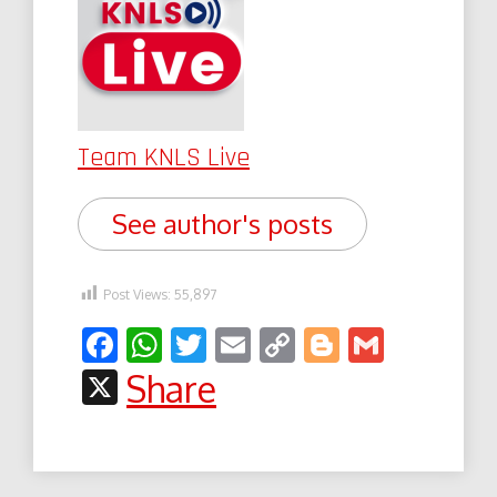
Team KNLS Live
See author's posts
Post Views:
55,897
Facebook
WhatsApp
Twitter
Email
Copy
Blogger
Gmail
Link
X
Share
Post