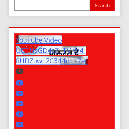
Search
YouTube Video
UCTNsGD4sZ_TVjW4-
fiUDZuw_2C344m_-7ec