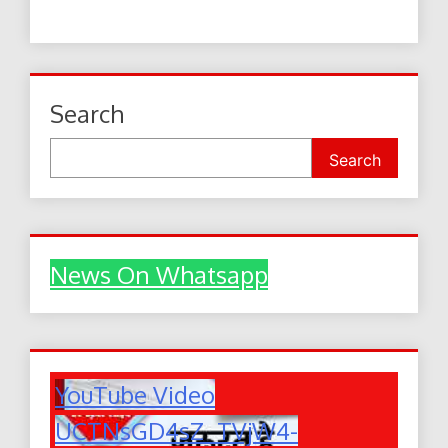
Search
Search
News On Whatsapp
YouTube Video
UCTNsGD4sZ_TVjW4-