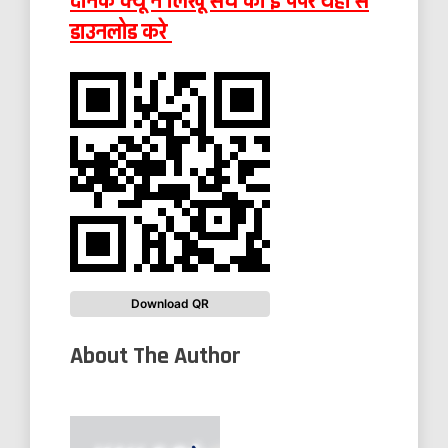
दैनिक क्यूँ न लिखूँ सच का ई पेपर यहाँ से
डाउनलोड करे
Download QR
About The Author