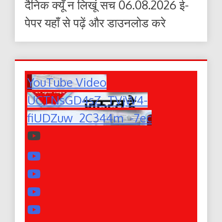
दैनिक क्यूँ न लिखूं सच 06.08.2026 ई-
पेपर यहाँ से पढ़ें और डाउनलोड करे
YouTube Video
UCTNsGD4sZ_TVjW4-
fiUDZuw_2C344m_-7ec