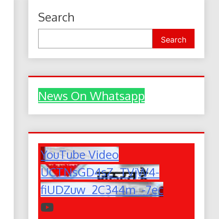
Search
Search
News On Whatsapp
YouTube Video
UCTNsGD4sZ_TVjW4-
fiUDZuw_2C344m_-7ec