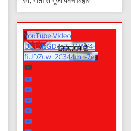
रंग, गीतों से गूंजा पवन विहार
YouTube Video
UCTNsGD4sZ_TVjW4-
fiUDZuw_2C344m_-7ec