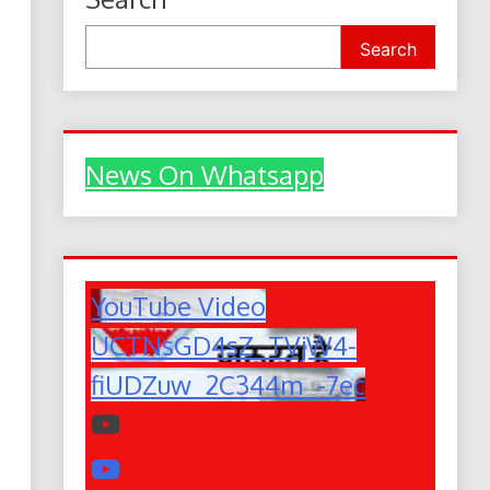
Search
News On Whatsapp
YouTube Video
UCTNsGD4sZ_TVjW4-
fiUDZuw_2C344m_-7ec