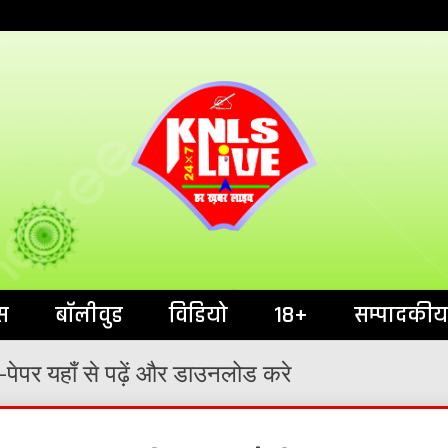
India`s No.1 News Portal
KNL
स
बॉलीवुड
विडियो
18+
सम्पादकीय
पेपर यहाँ से पढ़ें और डाउनलोड करे