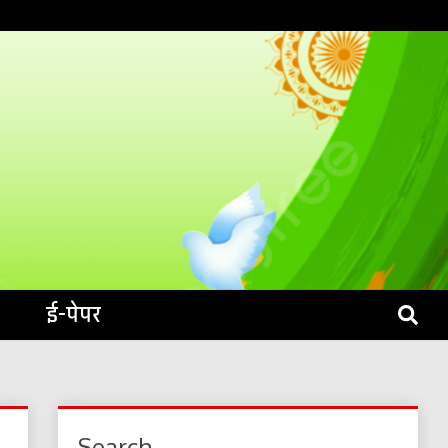
S LIVE
ई-पेपर
Search