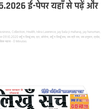
5.2026 ई-पेपर यहाँ से पढ़ें और
usiness
,
Collection
,
Health
,
Iskra Lawrence
,
jay bala ji maharaj
,
jay hanuman
,
ेपर 09.10.2020 क्यूँ न लिखूं सच
,
एटा
,
कोरोना
,
क्यूँ न लिखूँ सच
,
जय श्री राम
,
जय हनुमान
,
त्रदेव
,
ैक्षिक महास
- 0 Minutes