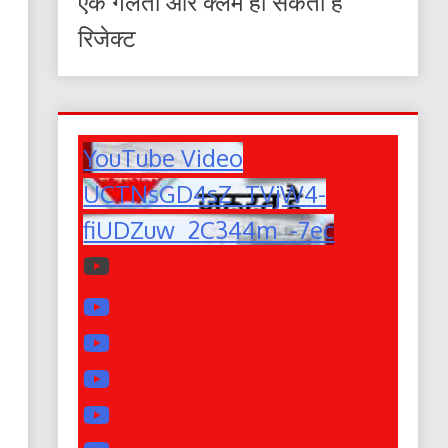
एक गलती और क्लेम हो सकता है
रिजेक्ट
YouTube Video
UCTNsGD4sZ_TVjW4-
fiUDZuw_2C344m_-7ec