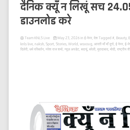
दैनिक क्यूँ न लिखूं सच 24.0
डाउनलोड करे
Team KNLS Live
May 23, 2026
in
ई-पेपर
,
देश
Tagged
#
,
Beauty
,
B
knls live
,
naksh
,
Sport
,
Stories
,
World
,
wsxoug
,
आरती माँ माँ दुर्गा
,
ई पेपर
,
ई-प
दिलेरी
,
धर्म परिबर्तन
,
नरेश राज शर्मा
,
न्यूज़ अपडेट
,
बदायूं
,
बरेली
,
मुरादाबाद
,
मोदी
,
राष्ट्रीय श