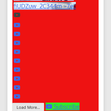
fiUDZuw_2C344m_-7ec
Subscribe
Load More...