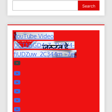
Search
YouTube Video
UCTNsGD4sZ_TVjW4-
fiUDZuw_2C344m_-7ec