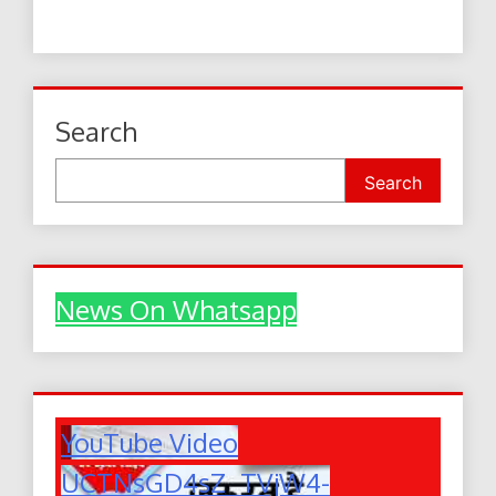
Search
Search
News On Whatsapp
YouTube Video
UCTNsGD4sZ_TVjW4-