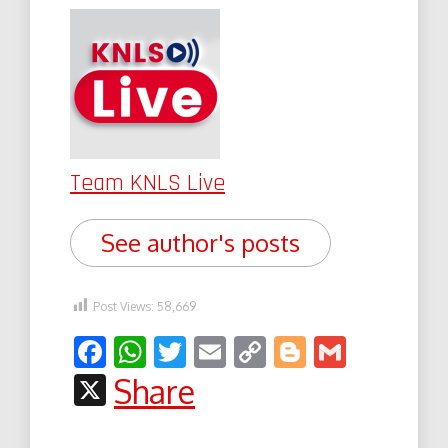
Team KNLS Live
See author's posts
Post Views:
58,669
Facebook
WhatsApp
Twitter
Email
Copy
Blogger
Gmail
Link
X
Share