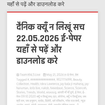
यहाँ से पढ़ें और डाउनलोड करे
दैनिक क्यूँ न लिखूं सच
22.05.2026 ई-पेपर
यहाँ से पढ़ें और
डाउनलोड करे
Team KNLS Live
May 21, 2026
in
ई-पेपर
,
देश
Tagged
#
,
###############
,
9027776991
,
Beauty
,
Collection
,
Health
,
Iskra Lawrence
,
jay bala ji maharaj
,
jay
hanuman
,
knls live
,
naksh
,
Newsbeat
,
Science
,
Scienceh
,
Stories
,
Trends
,
World
,
wsxoug
,
आरती माँ माँ दुर्गा
,
ई पेपर
,
ई-
पेपर 09.10.2020 क्यूँ न लिखूं सच
,
एटा
,
कोरोना
,
क्यूँ न लिखूँ सच
,
जय
श्री राम
,
जय हनुमान
,
त्रदेव
,
दिलेरी
,
धर्म परिबर्तन
,
नरेश राज शर्मा
,
न्यूज़
अपडेट
,
बदायूं
,
बरेली
,
मुरादाबाद
,
मोदी
,
राष्ट्रीय शैक्षिक महास
- 0