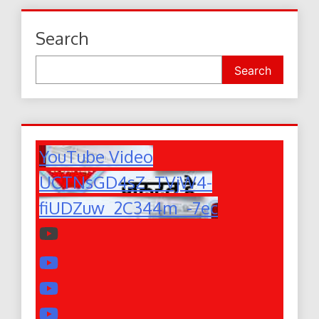
Search
Search
YouTube Video
UCTNsGD4sZ_TVjW4-
fiUDZuw_2C344m_-7ec