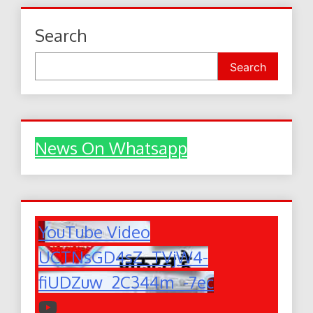
Search
Search
News On Whatsapp
YouTube Video
UCTNsGD4sZ_TVjW4-
fiUDZuw_2C344m_-7ec