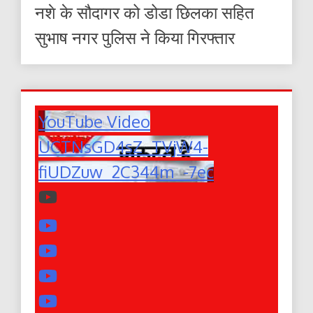
नशे के सौदागर को डोडा छिलका सहित
सुभाष नगर पुलिस ने किया गिरफ्तार
YouTube Video
UCTNsGD4sZ_TVjW4-
fiUDZuw_2C344m_-7ec