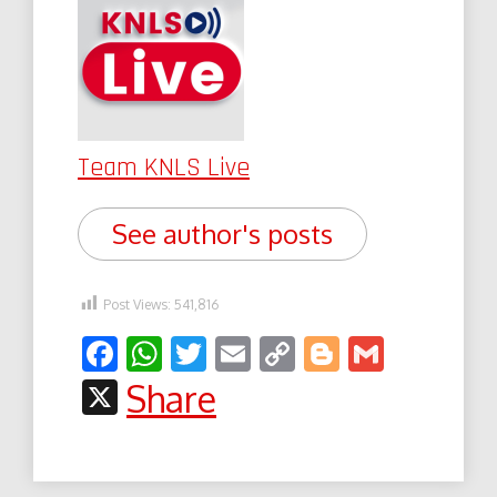
Team KNLS Live
See author's posts
Post Views:
541,816
Facebook
WhatsApp
Twitter
Email
Copy
Blogger
Gmail
Link
X
Share