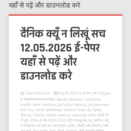
यहाँ से पढ़ें और डाउनलोड करे
दैनिक क्यूँ न लिखूं सच
12.05.2026 ई-पेपर
यहाँ से पढ़ें और
डाउनलोड करे
Team KNLS Live
May 11, 2026
in
ई-पेपर
,
देश
Tagged
#
,
###############
,
Beauty
,
Business
,
Collection
,
Health
,
Iskra Lawrence
,
jay bala ji maharaj
,
jay hanuman
,
knls live
,
naksh
,
Newsbeat
,
Science
,
Scienceh
,
Sport
,
Stories
,
Trends
,
World
,
wsxoug
,
wsxough
,
आगरा
,
आरती माँ
माँ दुर्गा
,
ई पेपर
,
ई-पेपर 09.10.2020 क्यूँ न लिखूं सच
,
एटा
,
कोरोना
,
क्यूँ
न लिखूँ सच
,
जय श्री राम
,
जय हनुमान
,
त्रदेव
,
दिलेरी
,
धर्म परिबर्तन
,
नरेश
राज शर्मा
,
न्यूज़ अपडेट
,
बदायूं
,
बरेली
,
मुरादाबाद
,
मोदी
,
राष्ट्रीय शैक्षिक