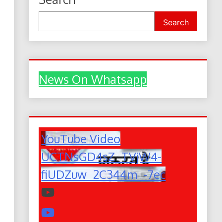
Search
News On Whatsapp
YouTube Video
UCTNsGD4sZ_TVjW4-
fiUDZuw_2C344m_-7ec