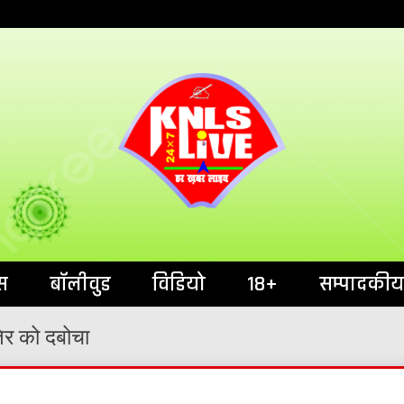
India`s No.1 News Portal
KNL
स
बॉलीवुड
विडियो
18+
सम्पादकीय
तिर को दबोचा