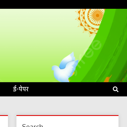
S LIVE
ई-पेपर
Search