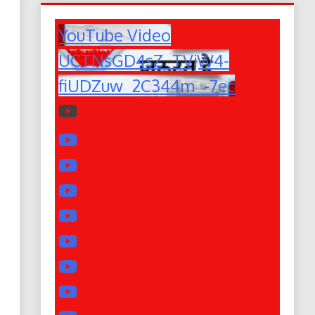
YouTube Video
UCTNsGD4sZ_TVjW4-
fiUDZuw_2C344m_-7ec