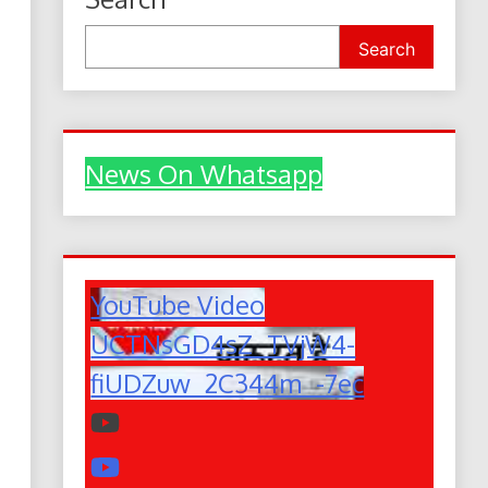
Search
News On Whatsapp
YouTube Video
UCTNsGD4sZ_TVjW4-
fiUDZuw_2C344m_-7ec