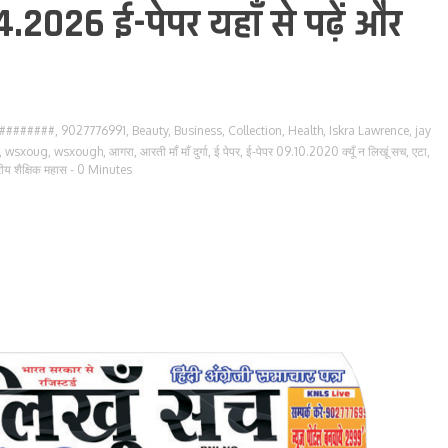
4.2026 ई-पेपर यहाँ से पढ़ें और
########
,
9027776991
,
Beauty
,
Business
,
Collection
,
Health
,
Iskra Lawrence
,
jay
,
wsxoug
,
wsxough
,
आगरा
,
आरती माँ माँ दुर्गा
,
ई पेपर
,
ई-पेपर 09.10.2020 क्यूँ न लिखूं सच
,
एटा
,
्रीय शैक्षिक महास
- 0 Minutes