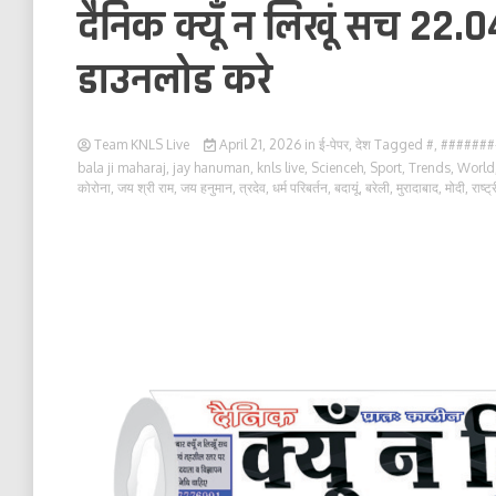
दैनिक क्यूँ न लिखूं सच 22.0
डाउनलोड करे
Team KNLS Live
April 21, 2026
in
ई-पेपर
,
देश
Tagged
#
,
#######
bala ji maharaj
,
jay hanuman
,
knls live
,
Scienceh
,
Sport
,
Trends
,
World
कोरोना
,
जय श्री राम
,
जय हनुमान
,
त्रदेव
,
धर्म परिबर्तन
,
बदायूं
,
बरेली
,
मुरादाबाद
,
मोदी
,
राष्ट