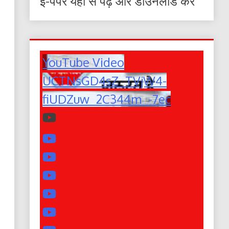
ई-पेपर यहाँ से पढ़ें और डाउनलोड करे
YouTube Video
UCTNsGD4sZ_TVjW4-
fiUDZuw_2C344m_-7ec