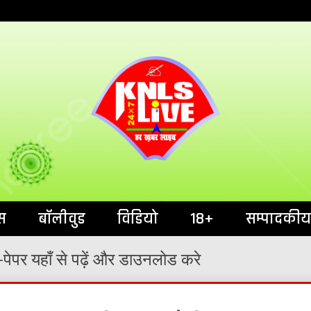
India`s No.1 News Portal
KNL
स
बॉलीवुड
विडियो
18+
सम्पादकीय
पेपर यहाँ से पढ़ें और डाउनलोड करे