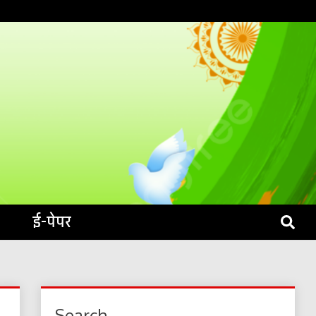
S LIVE
ई-पेपर
Search