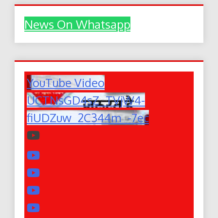
News On Whatsapp
YouTube Video
UCTNsGD4sZ_TVjW4-
fiUDZuw_2C344m_-7ec