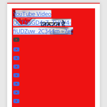
YouTube Video
UCTNsGD4sZ_TVjW4-
fiUDZuw_2C344m_-7ec