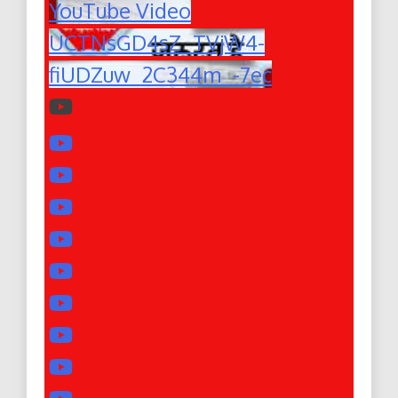
YouTube Video
UCTNsGD4sZ_TVjW4-
fiUDZuw_2C344m_-7ec