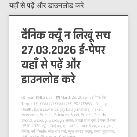
यहाँ से पढ़ें और डाउनलोड करे
दैनिक क्यूँ न लिखूं सच
27.03.2026 ई-पेपर
यहाँ से पढ़ें और
डाउनलोड करे
Team KNLS Live
March 26, 2026
in
ई-पेपर
,
देश
Tagged
#
,
###############
,
9027776991
,
Beauty
,
Health
,
Iskra Lawrence
,
jay bala ji maharaj
,
naksh
,
Newsbeat
,
Science
,
Scienceh
,
Sport
,
Stories
,
Trends
,
World
,
wsxoug
,
wsxough
,
आगरा
,
आरती माँ माँ दुर्गा
,
ई पेपर
,
ई-पेपर
09.10.2020 क्यूँ न लिखूं सच
,
एटा
,
कोरोना
,
जय श्री राम
,
जय हनुमान
,
दिलेरी
,
धर्म परिबर्तन
,
नरेश राज शर्मा
,
न्यूज़ अपडेट
,
बदायूं
,
बरेली
,
मुरादाबाद
,
मोदी
,
राष्ट्रीय शैक्षिक महास
- 0 Minutes