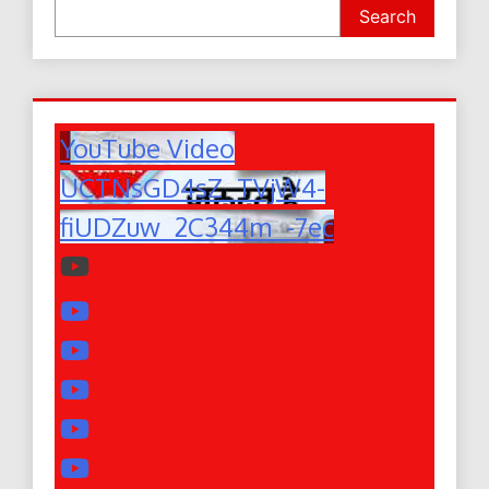
Search
YouTube Video
UCTNsGD4sZ_TVjW4-
fiUDZuw_2C344m_-7ec