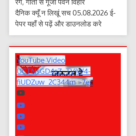
रंग, गीतों से गूंजा पवन विहार
दैनिक क्यूँ न लिखूं सच 05.08.2026 ई-
पेपर यहाँ से पढ़ें और डाउनलोड करे
YouTube Video
UCTNsGD4sZ_TVjW4-
fiUDZuw_2C344m_-7ec