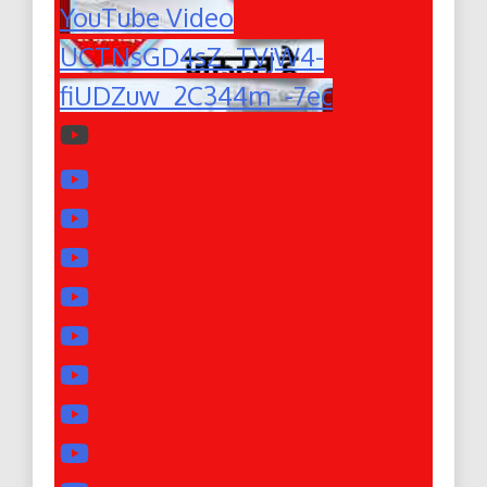
YouTube Video
UCTNsGD4sZ_TVjW4-
fiUDZuw_2C344m_-7ec