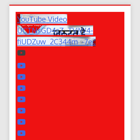
YouTube Video
UCTNsGD4sZ_TVjW4-
fiUDZuw_2C344m_-7ec