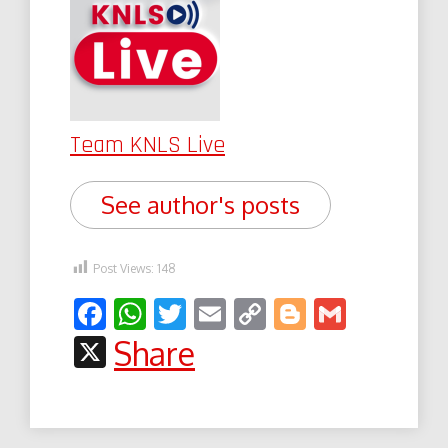
Team KNLS Live
See author's posts
Post Views:
148
Facebook
WhatsApp
Twitter
Email
Copy
Blogger
Gmail
Link
X
Share
Post