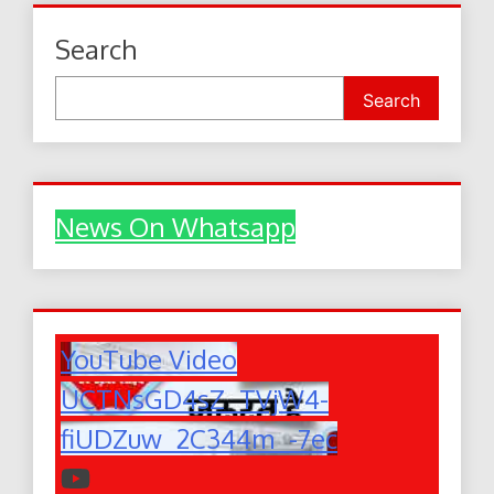
Search
Search
News On Whatsapp
YouTube Video
UCTNsGD4sZ_TVjW4-
fiUDZuw_2C344m_-7ec