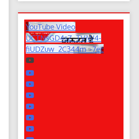
YouTube Video
UCTNsGD4sZ_TVjW4-
fiUDZuw_2C344m_-7ec