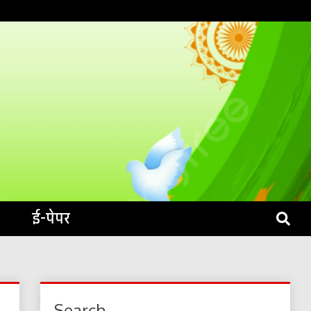
S LIVE
ई-पेपर
Search