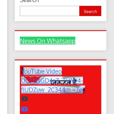
Search
News On Whatsapp
YouTube Video
UCTNsGD4sZ_TVjW4-
fiUDZuw_2C344m_-7ec