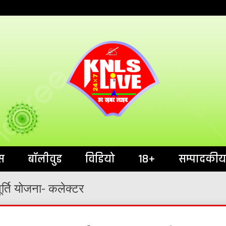
India`s No.1 News Portal
KNL
स
बॉलीवुड
विडियो
18+
सम्पादकीय
ूर्ति योजना- कलेक्टर