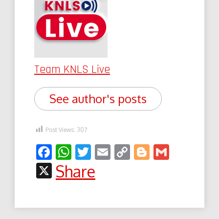
Team KNLS Live
See author's posts
Post Views:
307
Facebook
WhatsApp
Twitter
Email
Copy
Blogger
Gmail
Link
X
Share
Post