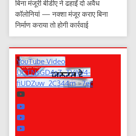
बिना मंजूरी बीडीए ने ढहाईं दो अवैध
कॉलोनियां — नक्शा मंजूर कराए बिना
निर्माण कराया तो होगी कार्रवाई
YouTube Video
UCTNsGD4sZ_TVjW4-
fiUDZuw_2C344m_-7ec