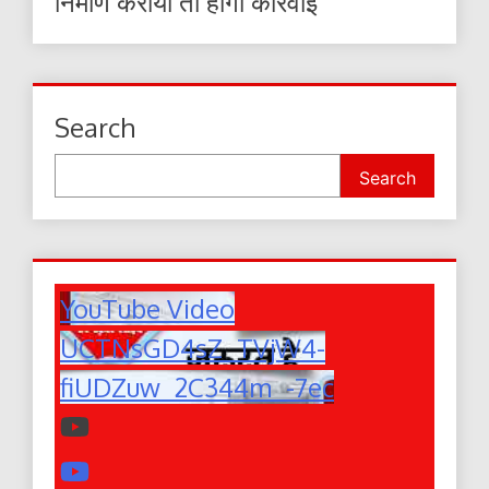
निर्माण कराया तो होगी कार्रवाई
Search
Search
YouTube Video
UCTNsGD4sZ_TVjW4-
fiUDZuw_2C344m_-7ec