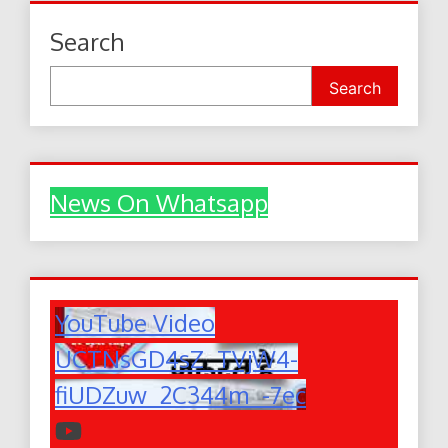
Search
Search
News On Whatsapp
YouTube Video
UCTNsGD4sZ_TVjW4-
fiUDZuw_2C344m_-7ec