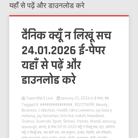
यहाँ से पढ़ें और डाउनलोड करे
दैनिक क्यूँ न लिखूं सच
24.01.2026 ई-पेपर
यहाँ से पढ़ें और
डाउनलोड करे
Team KNLS Live
January 23, 2026
in
ई-पेपर
,
देश
Tagged
#
,
###############
,
9027776991
,
Beauty
,
Business
,
Collection
,
Health
,
Iskra Lawrence
,
jay bala ji
maharaj
,
jay hanuman
,
knls live
,
naksh
,
Newsbeat
,
Science
,
Scienceh
,
Sport
,
Stories
,
Trends
,
World
,
wsxoug
,
wsxough
,
आगरा
,
ई-पेपर 09.10.2020 क्यूँ न लिखूं सच
,
एटा
,
कोरोना
,
क्यूँ न लिखूँ सच
,
जय श्री राम
,
जय हनुमान
,
त्रदेव
,
दिलेरी
,
धर्म परिबर्तन
,
नरेश राज शर्मा
,
न्यूज़ अपडेट
,
बदायूं
,
बरेली
,
मुरादाबाद
,
मोदी
,
राष्ट्रीय