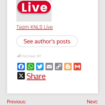
Team KNLS Live
See author's posts
Post Views:
187
Facebook
WhatsApp
Twitter
Email
Copy
Blogger
Gmail
Link
X
Share
Post
Previous:
Next: