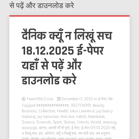
से पढ़ें और डाउनलोड करे
दैनिक क्यूँ न लिखूं सच
18.12.2025 ई-पेपर
यहाँ से पढ़ें और
डाउनलोड करे
Team KNLS Live
December 17, 2025
in
ई-पेपर
,
देश
Tagged
###############
,
9027776991
,
Beauty
,
Business
,
Collection
,
Health
,
Iskra Lawrence
,
jay bala ji
maharaj
,
jay hanuman
,
knls live
,
naksh
,
Newsbeat
,
Science
,
Scienceh
,
Sport
,
Stories
,
Trends
,
World
,
wsxoug
,
wsxough
,
आगरा
,
आरती माँ माँ दुर्गा
,
ई पेपर
,
ई-पेपर 09.10.2020 क्यूँ
न लिखूं सच
,
एटा
,
कोरोना
,
क्यूँ न लिखूँ सच
,
जय श्री राम
,
जय हनुमान
,
त्रदेव
,
दिलेरी
,
धर्म परिबर्तन
,
नरेश राज शर्मा
,
न्यूज़ अपडेट
,
बदायूं
,
बरेली
,