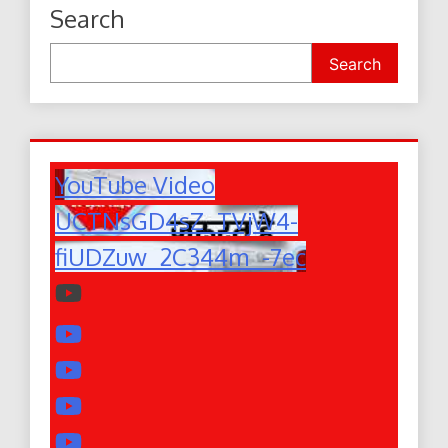
Search
Search
YouTube Video
UCTNsGD4sZ_TVjW4-
fiUDZuw_2C344m_-7ec