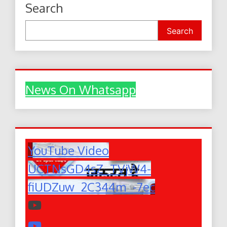
Search
Search
News On Whatsapp
YouTube Video
UCTNsGD4sZ_TVjW4-
fiUDZuw_2C344m_-7ec