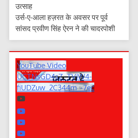
उत्साह
उर्स-ए-आला हज़रत के अवसर पर पूर्व
सांसद प्रवीण सिंह ऐरन ने की चादरपोशी
YouTube Video
UCTNsGD4sZ_TVjW4-
fiUDZuw_2C344m_-7ec