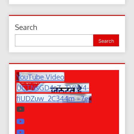
Search
Search
YouTube Video
UCTNsGD4sZ_TVjW4-
fiUDZuw_2C344m_-7ec