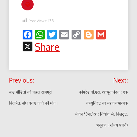
Post Views:
138
Facebook
WhatsApp
Twitter
Email
Copy
Blogger
Gmail
Link
X
Share
Post
Previous:
Next:
navigation
बाढ़ पीड़ितों को राहत सामग्री
कॉमरेड वी.एस. अच्युतानंदन : एक
वितरित, बांध बनाए जाने की मांग।
कम्युनिस्ट का महाकाव्यात्मक
जीवन*(आलेख : निधीश जे. विलट्ट,
अनुवाद : संजय पराते)