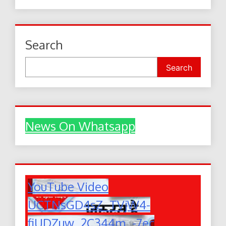
Search
Search
News On Whatsapp
YouTube Video
UCTNsGD4sZ_TVjW4-
fiUDZuw_2C344m_-7ec