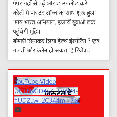
पेपर यहाँ से पढ़ें और डाउनलोड करे
बरेली में पोस्टर लॉन्च के साथ शुरू हुआ
‘माय भारत अभियान, हजारों युवाओं तक
पहुंचेगी मुहिम
बीमारी छिपाकर लिया हेल्थ इंश्योरेंस ? एक
गलती और क्लेम हो सकता है रिजेक्ट
YouTube Video
UCTNsGD4sZ_TVjW4-
fiUDZuw_2C344m_-7ec