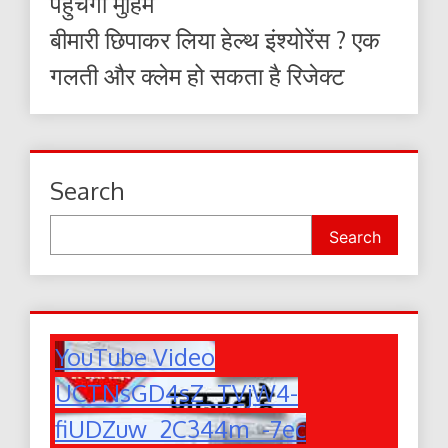
पहुंचेगी मुहिम
बीमारी छिपाकर लिया हेल्थ इंश्योरेंस ? एक
गलती और क्लेम हो सकता है रिजेक्ट
Search
Search
YouTube Video
UCTNsGD4sZ_TVjW4-
fiUDZuw_2C344m_-7ec