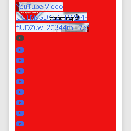
YouTube Video
UCTNsGD4sZ_TVjW4-
fiUDZuw_2C344m_-7ec