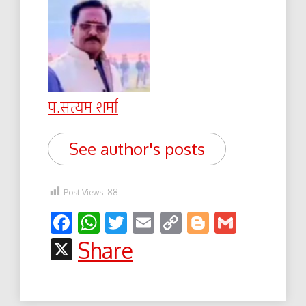
पं.सत्यम शर्मा
See author's posts
Post Views:
88
Facebook
WhatsApp
Twitter
Email
Copy
Blogger
Gmail
Link
X
Share