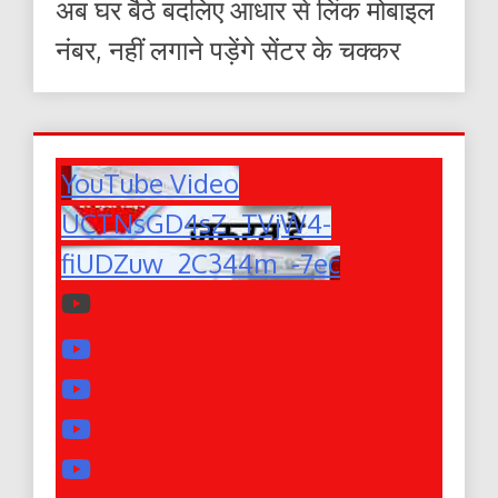
अब घर बैठे बदलिए आधार से लिंक मोबाइल
नंबर, नहीं लगाने पड़ेंगे सेंटर के चक्कर
YouTube Video
UCTNsGD4sZ_TVjW4-
fiUDZuw_2C344m_-7ec