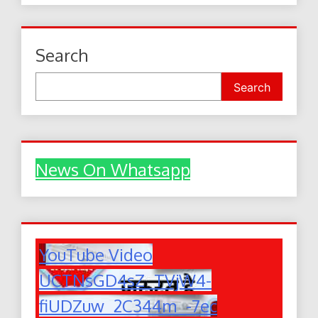
Search
Search
News On Whatsapp
YouTube Video
UCTNsGD4sZ_TVjW4-
fiUDZuw_2C344m_-7ec