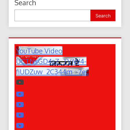
Search
Search
YouTube Video
UCTNsGD4sZ_TVjW4-
fiUDZuw_2C344m_-7ec