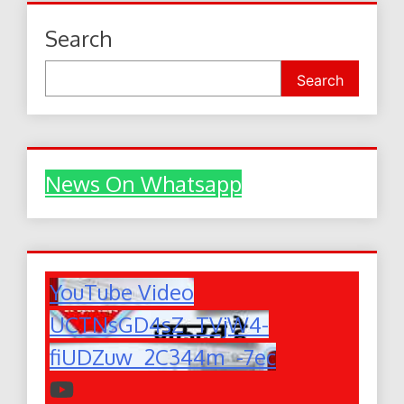
Search
Search
News On Whatsapp
YouTube Video
UCTNsGD4sZ_TVjW4-
fiUDZuw_2C344m_-7ec