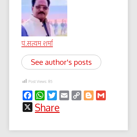
पं.सत्यम शर्मा
See author's posts
Post Views:
85
Facebook
WhatsApp
Twitter
Email
Copy
Blogger
Gmail
Link
X
Share
Post