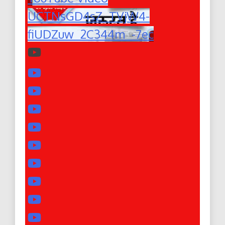
UCTNsGD4sZ_TVjW4-
fiUDZuw_2C344m_-7ec