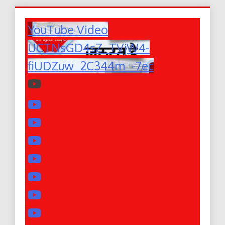
YouTube Video
UCTNsGD4sZ_TVjW4-
fiUDZuw_2C344m_-7ec