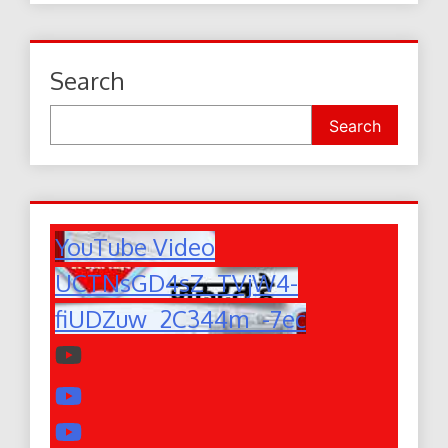
Search
Search
YouTube Video
UCTNsGD4sZ_TVjW4-
fiUDZuw_2C344m_-7ec