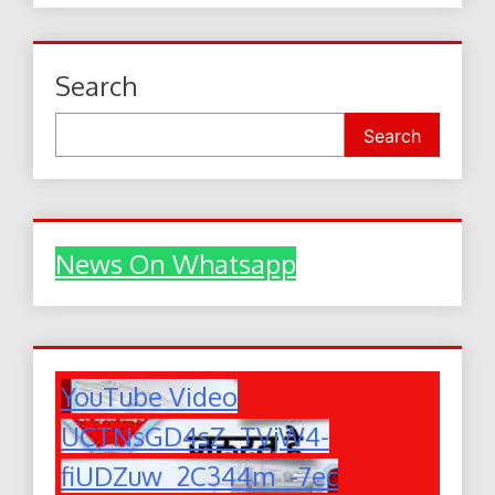
Search
Search
News On Whatsapp
YouTube Video
UCTNsGD4sZ_TVjW4-
fiUDZuw_2C344m_-7ec