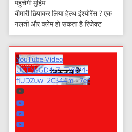
पहुंचेगी मुहिम
बीमारी छिपाकर लिया हेल्थ इंश्योरेंस ? एक
गलती और क्लेम हो सकता है रिजेक्ट
YouTube Video
UCTNsGD4sZ_TVjW4-
fiUDZuw_2C344m_-7ec