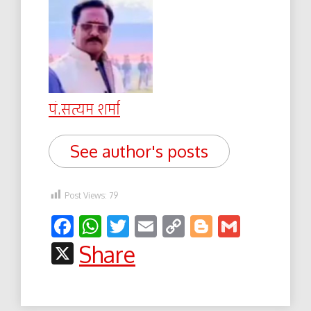
पं.सत्यम शर्मा
See author's posts
Post Views:
79
Facebook
WhatsApp
Twitter
Email
Copy
Blogger
Gmail
Link
X
Share