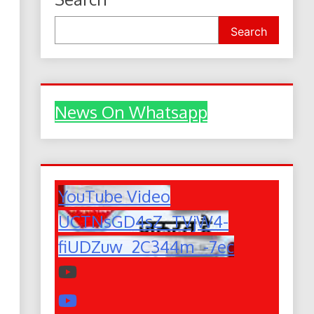
Search
News On Whatsapp
YouTube Video
UCTNsGD4sZ_TVjW4-
fiUDZuw_2C344m_-7ec