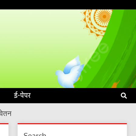
S LIVE
ई-पेपर
 वेतन
Search