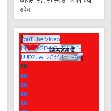
धर्मपाल सिंह, समरस समाज का दिया
संदेश
YouTube Video
UCTNsGD4sZ_TVjW4-
fiUDZuw_2C344m_-7ec