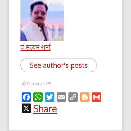
पं.सत्यम शर्मा
See author's posts
Post Views:
179
Facebook
WhatsApp
Twitter
Email
Copy
Blogger
Gmail
Link
X
Share