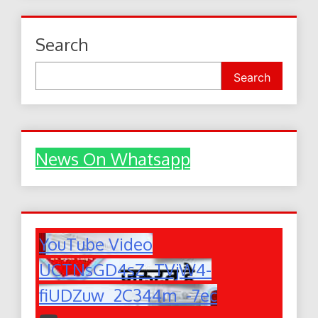
Search
Search
News On Whatsapp
YouTube Video
UCTNsGD4sZ_TVjW4-
fiUDZuw_2C344m_-7ec