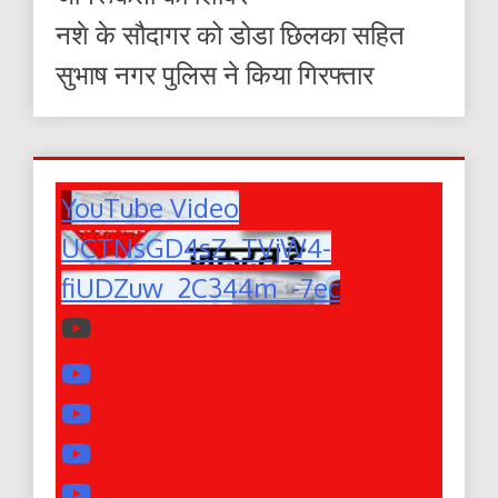
नशे के सौदागर को डोडा छिलका सहित
सुभाष नगर पुलिस ने किया गिरफ्तार
YouTube Video
UCTNsGD4sZ_TVjW4-
fiUDZuw_2C344m_-7ec