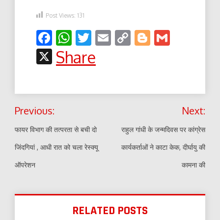
Post Views:
131
Facebook
WhatsApp
Twitter
Email
Copy
Blogger
Gmail
Link
X
Share
Post
Previous:
Next:
navigation
फायर विभाग की तत्परता से बची दो
राहुल गांधी के जन्मदिवस पर कांग्रेस
जिंदगियां , आधी रात को चला रेस्क्यू
कार्यकर्ताओं ने काटा केक, दीर्घायु की
ऑपरेशन
कामना की
RELATED POSTS