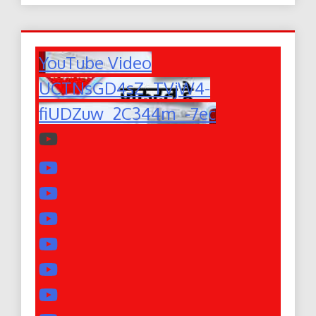
YouTube Video
UCTNsGD4sZ_TVjW4-
fiUDZuw_2C344m_-7ec