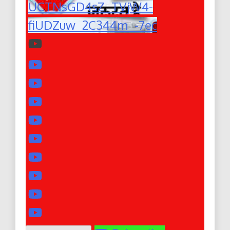
UCTNsGD4sZ_TVjW4-
fiUDZuw_2C344m_-7ec