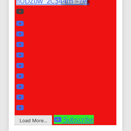
fiUDZuw_2C344m_-7ec
Subscribe
Load More...