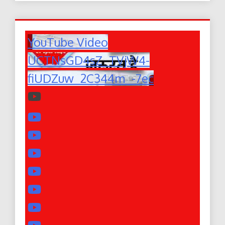
YouTube Video
UCTNsGD4sZ_TVjW4-
fiUDZuw_2C344m_-7ec