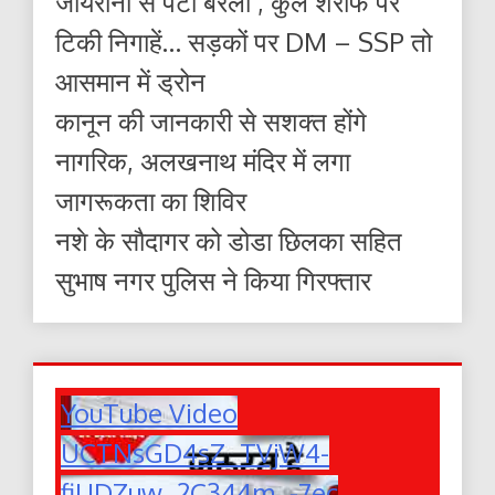
जायरीनों से पटा बरेली , कुल शरीफ पर
टिकी निगाहें… सड़कों पर DM – SSP तो
आसमान में ड्रोन
कानून की जानकारी से सशक्त होंगे
नागरिक, अलखनाथ मंदिर में लगा
जागरूकता का शिविर
नशे के सौदागर को डोडा छिलका सहित
सुभाष नगर पुलिस ने किया गिरफ्तार
YouTube Video
UCTNsGD4sZ_TVjW4-
fiUDZuw_2C344m_-7ec