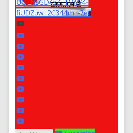
UCTNsGD4sZ_TVjW4-
fiUDZuw_2C344m_-7ec