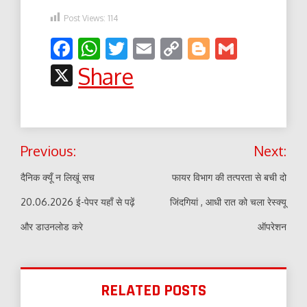
Post Views:
114
Facebook
WhatsApp
Twitter
Email
Copy
Blogger
Gmail
Link
X
Share
Post
Previous:
Next:
navigation
दैनिक क्यूँ न लिखूं सच
फायर विभाग की तत्परता से बची दो
20.06.2026 ई-पेपर यहाँ से पढ़ें
जिंदगियां , आधी रात को चला रेस्क्यू
और डाउनलोड करे
ऑपरेशन
RELATED POSTS