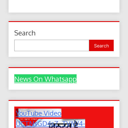
Search
Search
News On Whatsapp
YouTube Video
UCTNsGD4sZ_TVjW4-