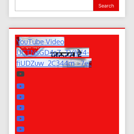
Search
YouTube Video
UCTNsGD4sZ_TVjW4-
fiUDZuw_2C344m_-7ec