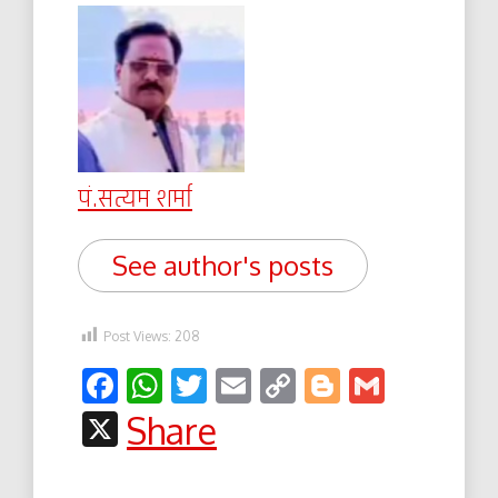
पं.सत्यम शर्मा
See author's posts
Post Views:
208
Facebook
WhatsApp
Twitter
Email
Copy
Blogger
Gmail
Link
X
Share