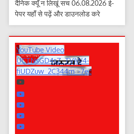
दैनिक क्यूँ न लिखूं सच 06.08.2026 ई-
पेपर यहाँ से पढ़ें और डाउनलोड करे
YouTube Video
UCTNsGD4sZ_TVjW4-
fiUDZuw_2C344m_-7ec