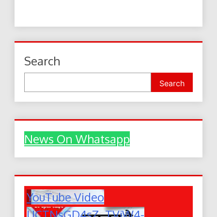
Search
Search
News On Whatsapp
YouTube Video
UCTNsGD4sZ_TVjW4-