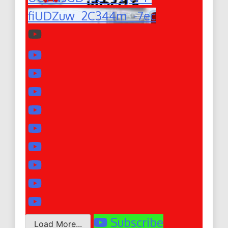
fiUDZuw_2C344m_-7ec
Subscribe
Load More...