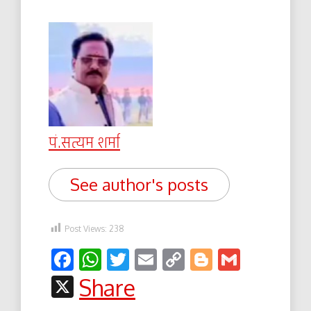
पं.सत्यम शर्मा
See author's posts
Post Views:
238
Facebook
WhatsApp
Twitter
Email
Copy
Blogger
Gmail
Link
X
Share