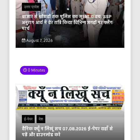
उत्तर प्रदेश
बाजार से चौराहों तक पुलिस का सुरक्षा कवच, SSP
अनुराग आर्य ने देर रात्रि किया विभिन्न जगहों पर फ्लैग
मार्च
August 7, 2026
0 Minutes
ई-पेपर
देश
दैनिक क्यूँ न लिखूं सच 07.08.2026 ई-पेपर यहाँ से
पढ़ें और डाउनलोड करे