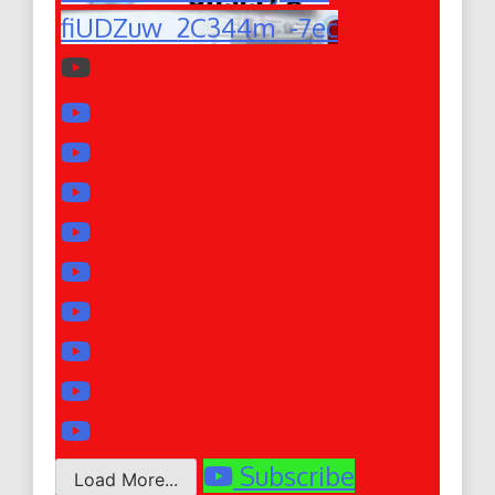
fiUDZuw_2C344m_-7ec
Subscribe
Load More...