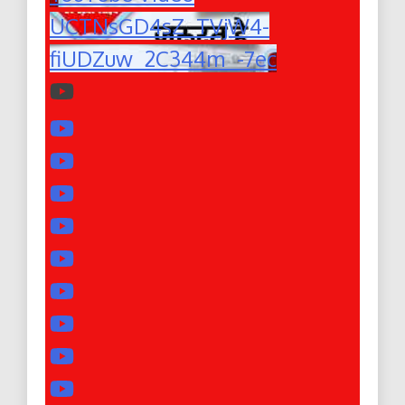
UCTNsGD4sZ_TVjW4-
fiUDZuw_2C344m_-7ec