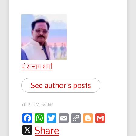
पं.सत्यम शर्मा
See author's posts
Post Views:
164
Facebook
WhatsApp
Twitter
Email
Copy
Blogger
Gmail
Link
X
Share