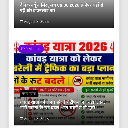
दैनिक क्यूँ न लिखूं सच 09.08.2026 ई-पेपर यहाँ से
पढ़ें और डाउनलोड करे
August 8, 2026
0 Minutes
उत्तर प्रदेश
कांवड़ यात्रा को लेकर बरेली में ट्रैफिक का बड़ा प्लान,
भारी वाहनों के रूट बदले —इन रास्तों से ही गुजरें
August 8, 2026