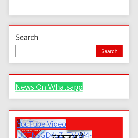
Search
Search
News On Whatsapp
YouTube Video
UCTNsGD4sZ_TVjW4-