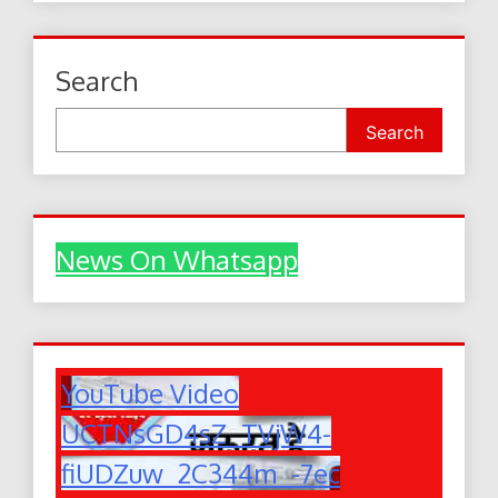
Search
Search
News On Whatsapp
YouTube Video
UCTNsGD4sZ_TVjW4-
fiUDZuw_2C344m_-7ec