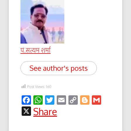
पं.सत्यम शर्मा
See author's posts
Post Views:
160
Facebook
WhatsApp
Twitter
Email
Copy
Blogger
Gmail
Link
X
Share