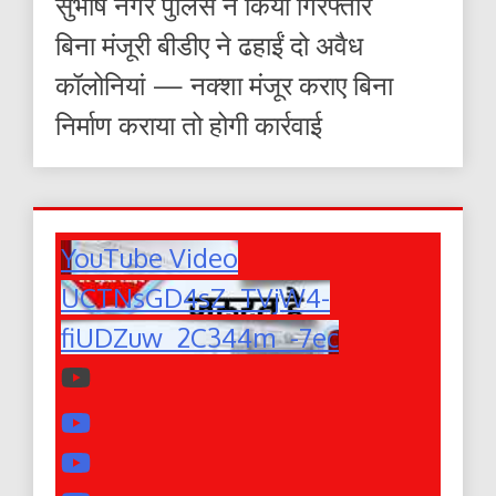
सुभाष नगर पुलिस ने किया गिरफ्तार
बिना मंजूरी बीडीए ने ढहाईं दो अवैध
कॉलोनियां — नक्शा मंजूर कराए बिना
निर्माण कराया तो होगी कार्रवाई
YouTube Video
UCTNsGD4sZ_TVjW4-
fiUDZuw_2C344m_-7ec