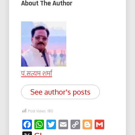
About The Author
पं.सत्यम शर्मा
See author's posts
Post Views:
180
Facebook
WhatsApp
Twitter
Email
Copy
Blogger
Gmail
Link