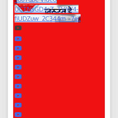
UCTNsGD4sZ_TVjW4-
fiUDZuw_2C344m_-7ec