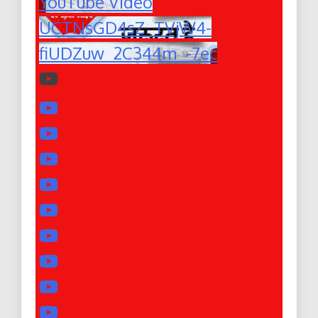
YouTube Video
UCTNsGD4sZ_TVjW4-
fiUDZuw_2C344m_-7ec