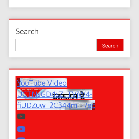
Search
Search
YouTube Video
UCTNsGD4sZ_TVjW4-
fiUDZuw_2C344m_-7ec