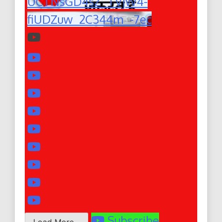
UCTNsGD4sZ_TVjW4-
fiUDZuw_2C344m_-7ec
Subscribe
Load More...