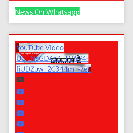
News On Whatsapp
YouTube Video
UCTNsGD4sZ_TVjW4-
fiUDZuw_2C344m_-7ec