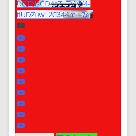
UCTNsGD4sZ_TVjW4-
fiUDZuw_2C344m_-7ec