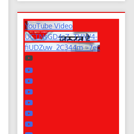
YouTube Video
UCTNsGD4sZ_TVjW4-
fiUDZuw_2C344m_-7ec