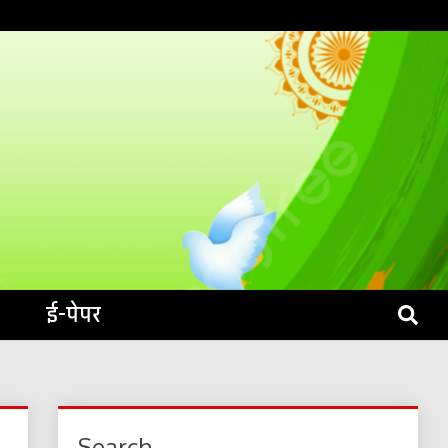
S LIVE
ई-पेपर
Search