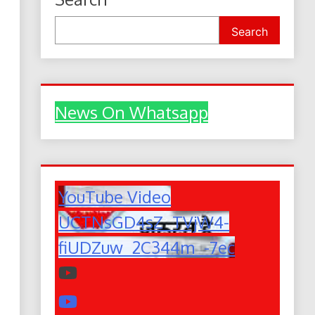
Search
News On Whatsapp
YouTube Video
UCTNsGD4sZ_TVjW4-
fiUDZuw_2C344m_-7ec