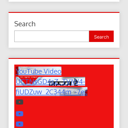
Search
Search
YouTube Video
UCTNsGD4sZ_TVjW4-
fiUDZuw_2C344m_-7ec