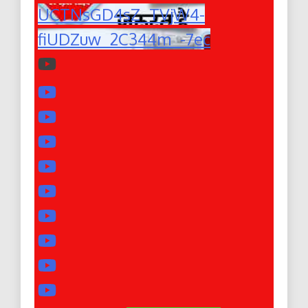
UCTNsGD4sZ_TVjW4-
fiUDZuw_2C344m_-7ec