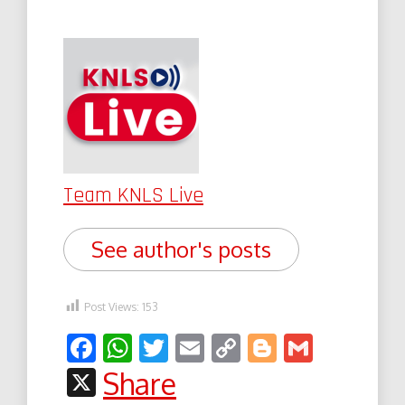
Team KNLS Live
See author's posts
Post Views:
153
Facebook
WhatsApp
Twitter
Email
Copy
Blogger
Gmail
Link
X
Share