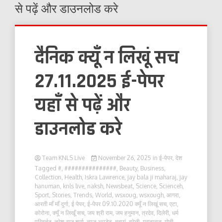
से पढ़ें और डाउनलोड करे
दैनिक क्यूँ न लिखूं सच
27.11.2025 ई-पेपर
यहाँ से पढ़ें और
डाउनलोड करे
Team KNLS Live
November 26, 2025
in
ई-पेपर
,
देश
Tagged
#
,
###############
,
Beauty
,
Business
,
Collection
,
Health
,
Iskra Lawrence
,
jay bala ji maharaj
,
jay
hanuman
,
knls live
,
naksh
,
Newsbeat
,
Science
,
Scienceh
,
Sport
,
Stories
,
Trends
,
World
,
wsxoug
,
wsxough
,
आगरा
,
आरती माँ माँ दुर्गा
,
ई पेपर
,
ई-पेपर 09.10.2020 क्यूँ न लिखूं सच
,
एटा
,
कोरोना
,
क्यूँ न लिखूँ सच
,
जय श्री राम
,
जय हनुमान
,
त्रदेव
,
दिलेरी
,
धर्म
परिबर्तन
,
नरेश राज शर्मा
,
न्यूज़ अपडेट
,
बदायूं
,
बरेली
,
मुरादाबाद
,
मोदी
,