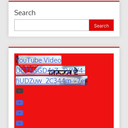
Search
Search
YouTube Video
UCTNsGD4sZ_TVjW4-
fiUDZuw_2C344m_-7ec