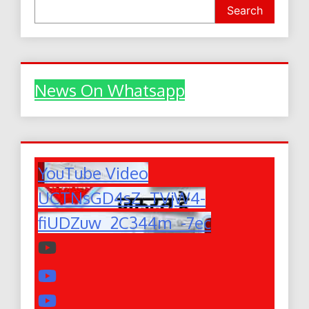
Search
News On Whatsapp
YouTube Video
UCTNsGD4sZ_TVjW4-
fiUDZuw_2C344m_-7ec