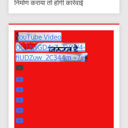
निर्माण कराया तो होगी कार्रवाई
YouTube Video
UCTNsGD4sZ_TVjW4-
fiUDZuw_2C344m_-7ec