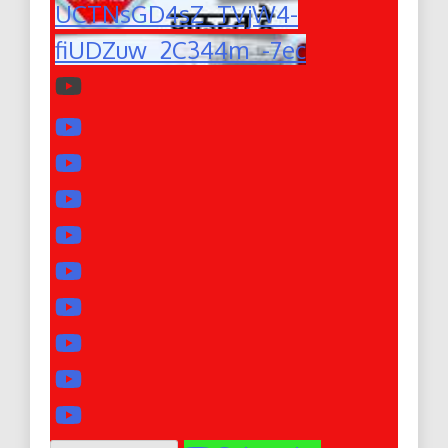
UCTNsGD4sZ_TVjW4-
fiUDZuw_2C344m_-7ec