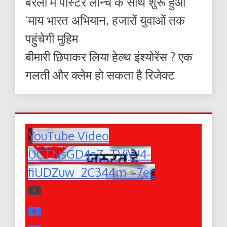
बरेली में पोस्टर लॉन्च के साथ शुरू हुआ
‘माय भारत अभियान, हजारों युवाओं तक
पहुंचेगी मुहिम
बीमारी छिपाकर लिया हेल्थ इंश्योरेंस ? एक
गलती और क्लेम हो सकता है रिजेक्ट
YouTube Video
UCTNsGD4sZ_TVjW4-
fiUDZuw_2C344m_-7ec