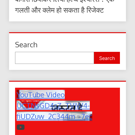
गलती और क्लेम हो सकता है रिजेक्ट
Search
Search
YouTube Video
UCTNsGD4sZ_TVjW4-
fiUDZuw_2C344m_-7ec