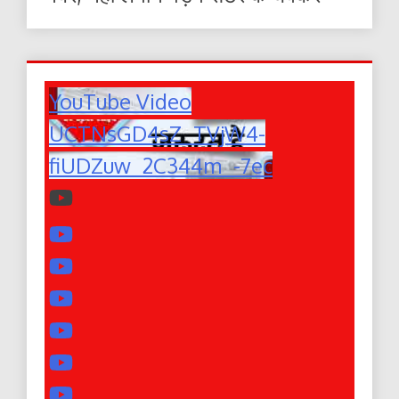
YouTube Video
UCTNsGD4sZ_TVjW4-
fiUDZuw_2C344m_-7ec