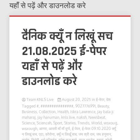
यहाँ से पढ़ें और डाउनलोड करे
दैनिक क्यूँ न लिखूं सच
21.08.2025 ई-पेपर
यहाँ से पढ़ें और
डाउनलोड करे
Team KNLS Live
August 20, 2025
in
ई-पेपर
,
देश
Tagged
#
,
###############
,
9027776991
,
Beauty
,
Business
,
Collection
,
Health
,
Iskra Lawrence
,
jay bala ji
maharaj
,
jay hanuman
,
knls live
,
naksh
,
Newsbeat
,
Science
,
Scienceh
,
Sport
,
Stories
,
Trends
,
World
,
wsxoug
,
wsxough
,
आगरा
,
आरती माँ माँ दुर्गा
,
ई पेपर
,
ई-पेपर 09.10.2020 क्यूँ
न लिखूं सच
,
एटा
,
कोरोना
,
क्यूँ न लिखूँ सच
,
जय श्री राम
,
जय हनुमान
,
त्रदेव
,
दिलेरी
,
धर्म परिबर्तन
,
नरेश राज शर्मा
,
न्यूज़ अपडेट
,
बदायूं
,
बरेली
,