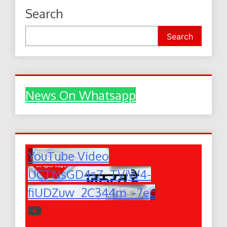
Search
Search
News On Whatsapp
YouTube Video
UCTNsGD4sZ_TVjW4-
fiUDZuw_2C344m_-7ec