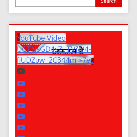
Search
YouTube Video
UCTNsGD4sZ_TVjW4-
fiUDZuw_2C344m_-7ec